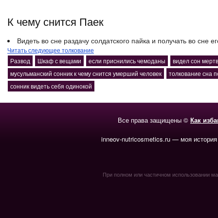
К чему снится Паек
Видеть во сне раздачу солдатского пайка и получать во сне ег
Читать следующее толкование
Развод
Шкаф с вещами
если приснились чемоданы
видел сон мерт
мусульманский сонник к чему снится умерший человек
толкование сна 
сонник видеть себя одинокой
Все права защищены ©
Как изб
inneov-nutricosmetics.ru — моя история
При полном или частичном использовании мате