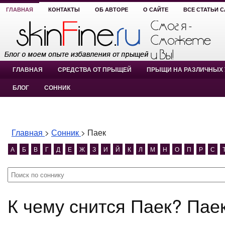
ГЛАВНАЯ
КОНТАКТЫ
ОБ АВТОРЕ
О САЙТЕ
ВСЕ СТАТЬИ 
ГЛАВНАЯ
СРЕДСТВА ОТ ПРЫЩЕЙ
ПРЫЩИ НА РАЗЛИЧНЫХ 
БЛОГ
СОННИК
Главная
>
Сонник
>
Паек
А
Б
В
Г
Д
Е
Ж
З
И
Й
К
Л
М
Н
О
П
Р
С
К чему снится Паек? Пае