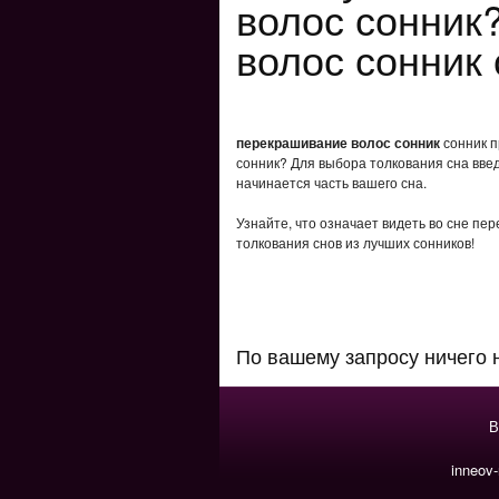
волос сонник
волос сонник
перекрашивание волос сонник
сонник п
сонник? Для выбора толкования сна введ
начинается часть вашего сна.
Узнайте, что означает видеть во сне пе
толкования снов из лучших сонников!
По вашему запросу ничего 
В
inneov