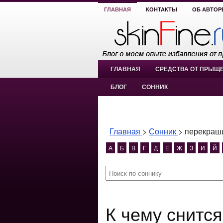
ГЛАВНАЯ
КОНТАКТЫ
ОБ АВТОР
ГЛАВНАЯ
СРЕДСТВА ОТ ПРЫЩ
БЛОГ
СОННИК
Главная
>
Сонник
>
перекраши
А
Б
В
Г
Д
Е
Ж
З
И
Й
К чему снится перекрашивание