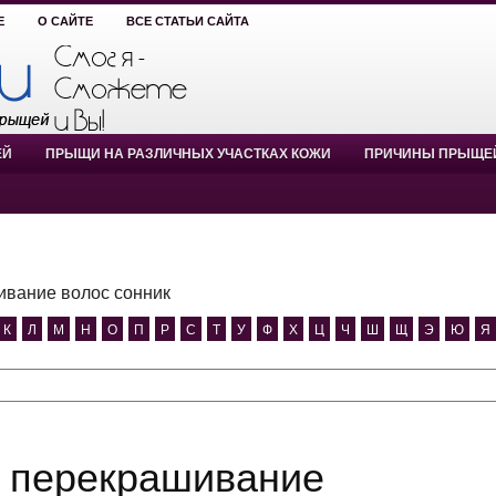
Е
О САЙТЕ
ВСЕ СТАТЬИ САЙТА
ЕЙ
ПРЫЩИ НА РАЗЛИЧНЫХ УЧАСТКАХ КОЖИ
ПРИЧИНЫ ПРЫЩЕ
вание волос сонник
К
Л
М
Н
О
П
Р
С
Т
У
Ф
Х
Ц
Ч
Ш
Щ
Э
Ю
Я