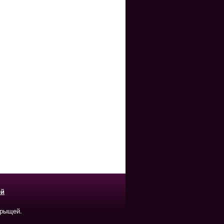
ей
прыщей.