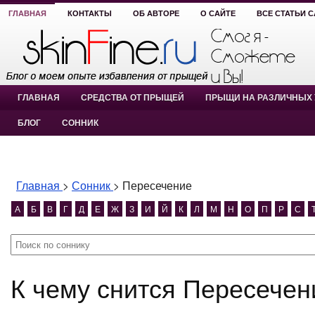
ГЛАВНАЯ
КОНТАКТЫ
ОБ АВТОРЕ
О САЙТЕ
ВСЕ СТАТЬИ 
ГЛАВНАЯ
СРЕДСТВА ОТ ПРЫЩЕЙ
ПРЫЩИ НА РАЗЛИЧНЫХ 
БЛОГ
СОННИК
Главная
>
Сонник
>
Пересечение
А
Б
В
Г
Д
Е
Ж
З
И
Й
К
Л
М
Н
О
П
Р
С
К чему снится Пересече