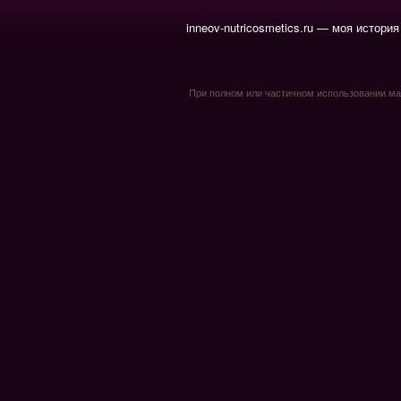
inneov-nutricosmetics.ru — моя история
При полном или частичном использовании мате