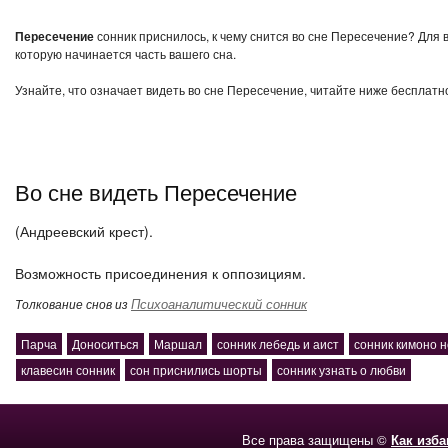
Пересечение
сонник приснилось, к чему снится во сне Пересечение? Для 
которую начинается часть вашего сна.
Узнайте, что означает видеть во сне Пересечение, читайте ниже бесплатн
Во сне видеть Пересечение
(Андреевский крест).
Возможность присоединения к оппозициям.
Психоаналитический сонник
Толкование снов из
Парча
Доноситься
Маршал
сонник лебедь и аист
сонник кимоно н
клавесин сонник
сон приснились шорты
сонник узнать о любви
Все права защищены ©
Как изб