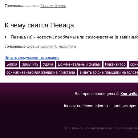
Сонник Хассе
Толкование снов из
К чему снится Певица
Певица (и) - новости; проблемы или самочувствие (в зависим
Сонник Странника
Толкование снов из
Читать следующее толкование
Бляха
Замучить
Удача
Документальный фильм
Инквизитор
сонн
сонник незнакомая женщина пристала
видеть во сне прыщики на голов
Все права защищены ©
Как изб
inneov-nutricosmetics.ru — моя история
При полном или частичном использовании мате