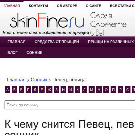
ГЛАВНАЯ
КОНТАКТЫ
ОБ АВТОРЕ
О САЙТЕ
ВСЕ СТАТЬИ 
ГЛАВНАЯ
СРЕДСТВА ОТ ПРЫЩЕЙ
ПРЫЩИ НА РАЗЛИЧНЫХ 
БЛОГ
СОННИК
Главная
>
Сонник
>
Певец, певица
А
Б
В
Г
Д
Е
Ж
З
И
Й
К
Л
М
Н
О
П
Р
С
К чему снится Певец, певица? Певец, певица
сонник