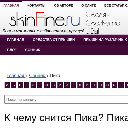
ГЛАВНАЯ
КОНТАКТЫ
ОБ АВТОРЕ
О САЙТЕ
ВСЕ СТАТЬИ 
ГЛАВНАЯ
СРЕДСТВА ОТ ПРЫЩЕЙ
ПРЫЩИ НА РАЗЛИЧНЫХ 
БЛОГ
СОННИК
Главная
>
Сонник
>
Пика
А
Б
В
Г
Д
Е
Ж
З
И
Й
К
Л
М
Н
О
П
Р
С
К чему снится Пика? Пик