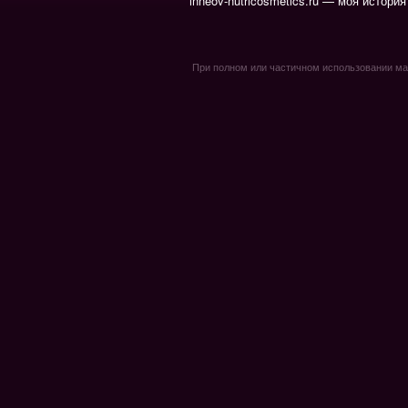
inneov-nutricosmetics.ru — моя история
При полном или частичном использовании мате