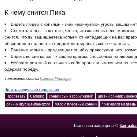
К чему снится Пика
Видеть людей с копьями - знак неминуемой угрозы вашим ин
Сломать копье - знак того, что то, что казалось невозможны
снится, что вы защищаетесь копьем от нападающих на вас враго
обвинения и полностью продемонстрировать свою честность.
Ранение копьем - предвещает ошибку правосудия, что, возмо
Видеть во сне копье - к вашим врагам, способным на любые д
Неблагоприятный сон видеть себя пронзенным копьем во всех 
одержат победу.
Сонник Миллера
Толкование снов из
Читать следующее толкование
Пролезать
Сапфир
сонник сын в гробу живой
цигани сонник українс
сонник вкус шампанского
мясо с плесенью сонник
приснился медведь 
Все права защищены ©
Как изб