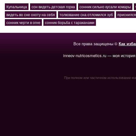
Купальница
сон видеть детская горка
сонник сильно кусали комары
видеть во сне охоту на себя
толкование сна отломился зуб
приснился
сонник черти в огне
сонник борьба с тараканами
Все права защищены ©
Как изб
inneov-nutricosmetics.ru — моя история
При полном или частичном использовании мате