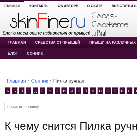
ГЛАВНАЯ
КОНТАКТЫ
ОБ АВТОРЕ
О САЙТЕ
ВСЕ СТАТЬИ 
ГЛАВНАЯ
СРЕДСТВА ОТ ПРЫЩЕЙ
ПРЫЩИ НА РАЗЛИЧНЫХ 
БЛОГ
СОННИК
Главная
>
Сонник
>
Пилка ручная
А
Б
В
Г
Д
Е
Ж
З
И
Й
К
Л
М
Н
О
П
Р
С
К чему снится Пилка руч