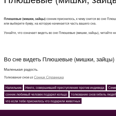
Плюшевые (мишки, зайцы)
сонник приснилось, к чему снится во сне Плю
или выберите букву, на которую начинается часть вашего сна.
Узнайте, что означает видеть во сне Плюшевые (мишки, зайцы), читайте н
Во сне видеть Плюшевые (мишки, зайцы)
Маленькая радость.
Сонник Странника
Толкование снов из
Напильник
Некто, совершивший преступление против индивида
Семе
сонник любимый человек подарил кольцо
толкование снов гибель люде
что если тебе приснилось что подарили животных