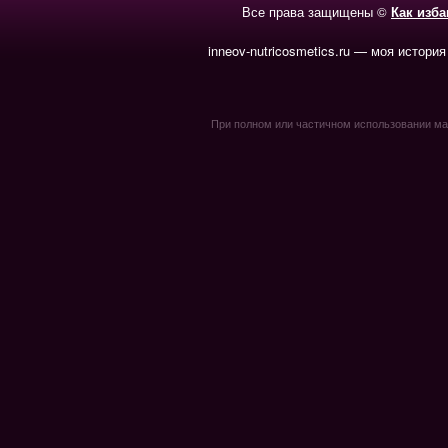
Все права защищены ©
Как изб
inneov-nutricosmetics.ru — моя история
При полном или частичном использовании мате