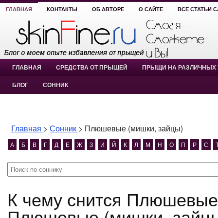
ГЛАВНАЯ
КОНТАКТЫ
ОБ АВТОРЕ
О САЙТЕ
ВСЕ СТАТЬИ 
ГЛАВНАЯ
СРЕДСТВА ОТ ПРЫЩЕЙ
ПРЫЩИ НА РАЗЛИЧНЫХ 
БЛОГ
СОННИК
Главная
>
Сонник
>
Плюшевые (мишки, зайцы)
А
Б
В
Г
Д
Е
Ж
З
И
Й
К
Л
М
Н
О
П
Р
С
К чему снится Плюшевые (мишки, зайцы)?
Плюшевые (мишки, зайцы