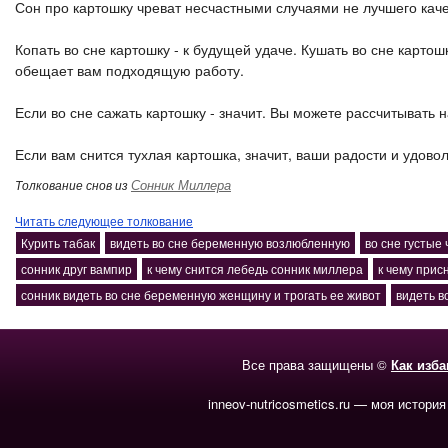
Сон про картошку чреват несчастными случаями не лучшего каче
Копать во сне картошку - к будущей удаче. Кушать во сне карто
обещает вам подходящую работу.
Если во сне сажать картошку - значит. Вы можете рассчитывать 
Если вам снится тухлая картошка, значит, ваши радости и удово
Сонник Миллера
Толкование снов из
Читать следующее толкование
Курить табак
видеть во сне беременную возлюбленную
во сне густые
сонник друг вампир
к чему снится лебедь сонник миллера
к чему прис
сонник видеть во сне беременную женщину и трогать ее живот
видеть в
Все права защищены ©
Как изб
inneov-nutricosmetics.ru — моя история