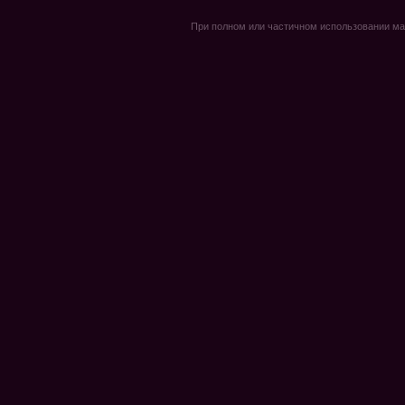
При полном или частичном использовании мате