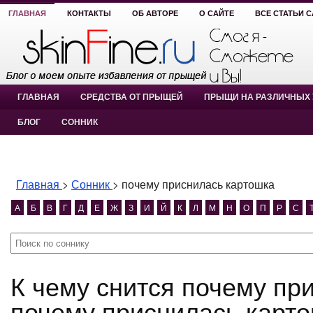
ГЛАВНАЯ
КОНТАКТЫ
ОБ АВТОРЕ
О САЙТЕ
ВСЕ СТАТЬИ 
ГЛАВНАЯ
СРЕДСТВА ОТ ПРЫЩЕЙ
ПРЫЩИ НА РАЗЛИЧНЫХ 
БЛОГ
СОННИК
Главная
>
Сонник
>
почему приснилась картошка
А
Б
В
Г
Д
Е
Ж
З
И
Й
К
Л
М
Н
О
П
Р
С
К чему снится почему приснилась картошка?
почему приснилась карто