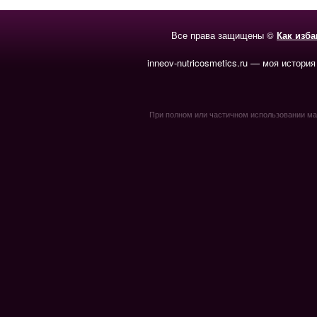
Все права защищены ©
Как изб
inneov-nutricosmetics.ru — моя история
При полном или частичном использовании мате