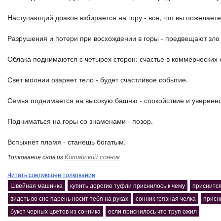
Наступающий дракон взбирается на гору - все, что вы пожелаете
Разрушения и потери при восхождении в горы - предвещают зло 
Облака поднимаются с четырех сторон: счастье в коммерческих 
Свет молнии озаряет тело - будет счастливое событие.
Семья поднимается на высокую башню - спокойствие и уверенно
Подниматься на горы со знаменами - позор.
Вспыхнет пламя - станешь богатым.
Китайский сонник
Толкование снов из
Читать следующее толкование
Швейная машинка
купить дорогие туфли приснилось к чему
приснится
видеть во сне парень носит тебя на руках
сонник грязная челка
присн
букет черных цветов из сонника
если приснилось что труп ожил