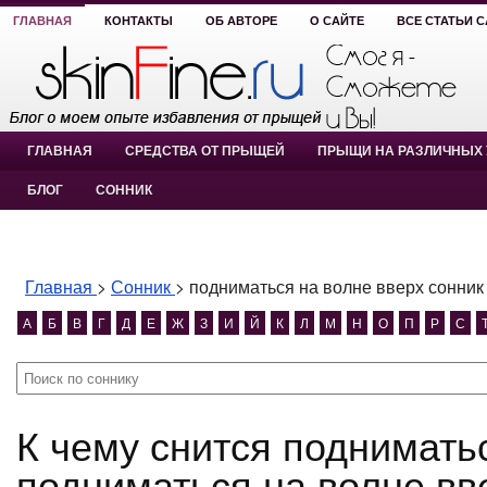
ГЛАВНАЯ
КОНТАКТЫ
ОБ АВТОРЕ
О САЙТЕ
ВСЕ СТАТЬИ 
ГЛАВНАЯ
СРЕДСТВА ОТ ПРЫЩЕЙ
ПРЫЩИ НА РАЗЛИЧНЫХ 
БЛОГ
СОННИК
Главная
>
Сонник
>
подниматься на волне вверх сонник
А
Б
В
Г
Д
Е
Ж
З
И
Й
К
Л
М
Н
О
П
Р
С
К чему снится подниматься на волне вверх сонник?
подниматься на волне вв