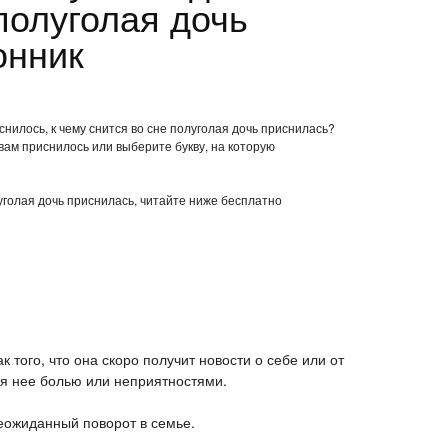
полуголая дочь
онник
нилось, к чему снится во сне полуголая дочь приснилась?
вам приснилось или выберите букву, на которую
луголая дочь приснилась, читайте ниже бесплатно
ак того, что она скоро получит новости о себе или от
ля нее болью или неприятностями.
неожиданный поворот в семье.