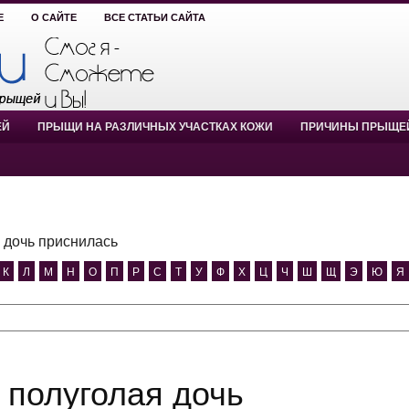
Е
О САЙТЕ
ВСЕ СТАТЬИ САЙТА
ЕЙ
ПРЫЩИ НА РАЗЛИЧНЫХ УЧАСТКАХ КОЖИ
ПРИЧИНЫ ПРЫЩЕ
 дочь приснилась
К
Л
М
Н
О
П
Р
С
Т
У
Ф
Х
Ц
Ч
Ш
Щ
Э
Ю
Я