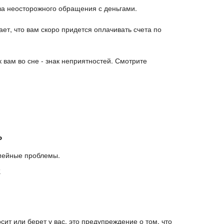
з-за неосторожного обращения с деньгами.
ает, что вам скоро придется оплачивать счета по
 вам во сне - знак неприятностей. Смотрите
ь
емейные проблемы.
ы
сит или берет у вас, это предупреждение о том, что