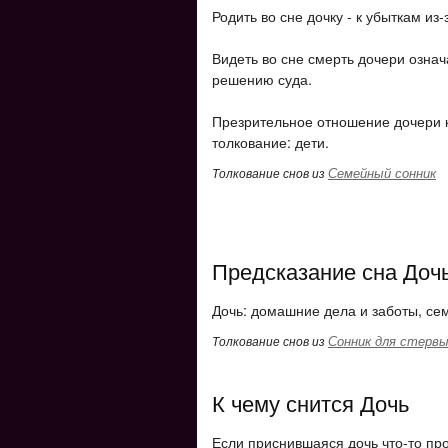
Родить во сне дочку - к убыткам и
Видеть во сне смерть дочери означ
решению суда.
Презрительное отношение дочери к
толкование: дети.
Семейный сонник
Толкование снов из
Предсказание сна Доч
Дочь: домашние дела и заботы, с
Сонник для стерв
Толкование снов из
К чему снится Дочь
Если приснившаяся дочь что-то про