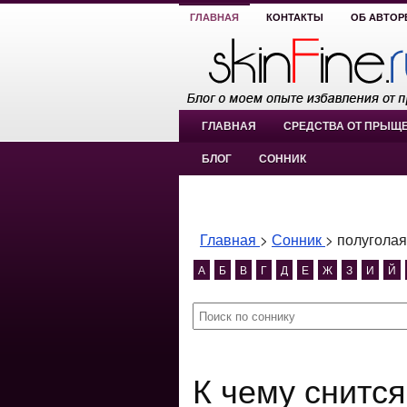
ГЛАВНАЯ
КОНТАКТЫ
ОБ АВТОР
ГЛАВНАЯ
СРЕДСТВА ОТ ПРЫЩ
БЛОГ
СОННИК
Главная
>
Сонник
>
полуголая
А
Б
В
Г
Д
Е
Ж
З
И
Й
К чему снится полуголая дочь