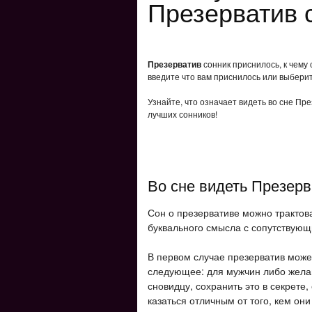
Презерватив 
Презерватив
сонник приснилось, к чему
введите что вам приснилось или выберит
Узнайте, что означает видеть во сне Пр
лучших сонников!
Во сне видеть Презер
Сон о презервативе можно трактов
буквального смысла с сопутствующ
В первом случае презерватив может
следующее: для мужчин либо желан
сновидцу, сохранить это в секрете,
казаться отличным от того, кем он