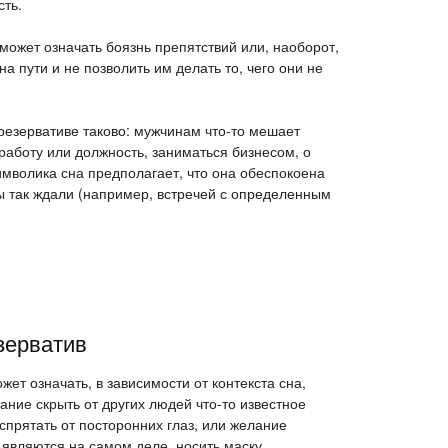
ть.
может означать боязнь препятствий или, наоборот,
на пути и не позволить им делать то, чего они не
резервативе таково: мужчинам что-то мешает
работу или должность, заниматься бизнесом, о
мволика сна предполагает, что она обеспокоена
 так ждали (например, встречей с определенным
зерватив
ет означать, в зависимости от контекста сна,
ние скрыть от других людей что-то известное
 спрятать от посторонних глаз, или желание
и являются на самом деле, носить маску,