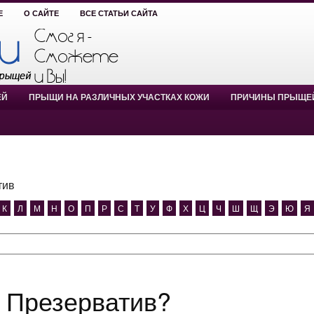
Е
О САЙТЕ
ВСЕ СТАТЬИ САЙТА
ЕЙ
ПРЫЩИ НА РАЗЛИЧНЫХ УЧАСТКАХ КОЖИ
ПРИЧИНЫ ПРЫЩЕ
тив
К
Л
М
Н
О
П
Р
С
Т
У
Ф
Х
Ц
Ч
Ш
Щ
Э
Ю
Я