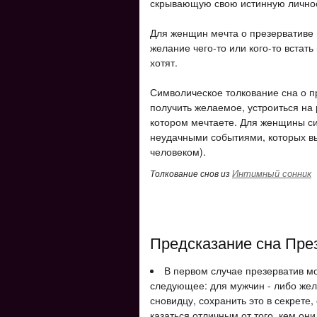
скрывающую свою истинную личнос
Для женщин мечта о презервативе 
желание чего-то или кого-то встать 
хотят.
Символическое толкование сна о п
получить желаемое, устроиться на 
котором мечтаете. Для женщины си
неудачными событиями, которых вы
человеком).
Интимный сонник
Толкование снов из
Предсказание сна Пре
В первом случае презерватив мож
следующее: для мужчин - либо жела
сновидцу, сохранить это в секрете,
казаться отличным от того, кем он