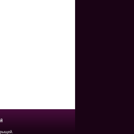
ей
прыщей.