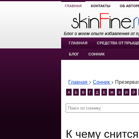
ГЛАВНАЯ
КОНТАКТЫ
ОБ АВТОР
ГЛАВНАЯ
СРЕДСТВА ОТ ПРЫЩ
БЛОГ
СОННИК
Главная
>
Сонник
>
Презерва
А
Б
В
Г
Д
Е
Ж
З
И
Й
К чему снится Презерватив?