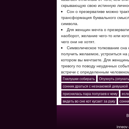
скрывающую свою истинную личнос
Сон о презервативе можно тракт
трансформация буквального смысла
символа.
Для женщин мечта о презервати
наоборот, желание чего-то или кого
чего они не хотят.
Символическое толкование сна 
получить желаемое, устроиться на 
котором вы мечтаете. Для женщины
тревогу по поводу неудачных собы
встречи с определенным человеком
Гнилушки собирать
Опухнуть (опухать
сонник драться с незнакомой девушкой
приснилась пара попугаев к чему
есл
видеть во сне кот кусает за руку
сонни
В
inneov