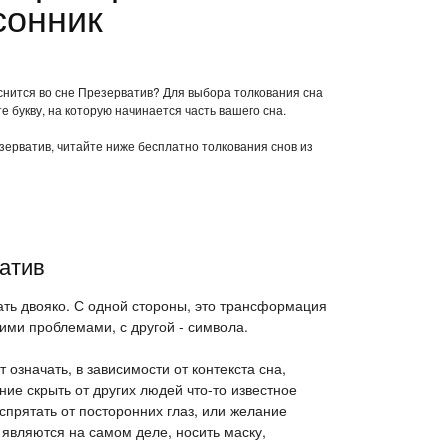
сонник
 снится во сне Презерватив? Для выбора толкования сна
е букву, на которую начинается часть вашего сна.
езерватив, читайте ниже бесплатно толкования снов из
ватив
ать двояко. С одной стороны, это трансформация
ими проблемами, с другой - символа.
 означать, в зависимости от контекста сна,
ие скрыть от других людей что-то известное
 спрятать от посторонних глаз, или желание
и являются на самом деле, носить маску,