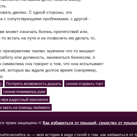
ть.
овать двояко. С одной стороны, это
 с сопутствующими проблемами, с другой -
ве может означать боязнь препятствий или,
-то встать на пути и не позволить им делать то,
о презервативе таково: мужчине что-то мешает
работу или должность, заниматься бизнесом, о
 символика сна говорит о том, что она испытывает
тий, которых вы ждали долгое время (например,
).
)
Потерять возможность дышать
сонник отдавать торт
сонник пожимаешь руки
и муж радостный приснился
к звать на помощь любимого
се права защищены ©
Как избавиться от прыщей, средство от прыщ
-nutricosmetics.ru — моя история в виде статей о том, как избавиться от 