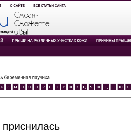
Е
О САЙТЕ
ВСЕ СТАТЬИ САЙТА
ЕЙ
ПРЫЩИ НА РАЗЛИЧНЫХ УЧАСТКАХ КОЖИ
ПРИЧИНЫ ПРЫЩЕ
ь беременная паучиха
К
Л
М
Н
О
П
Р
С
Т
У
Ф
Х
Ц
Ч
Ш
Щ
Э
Ю
Я