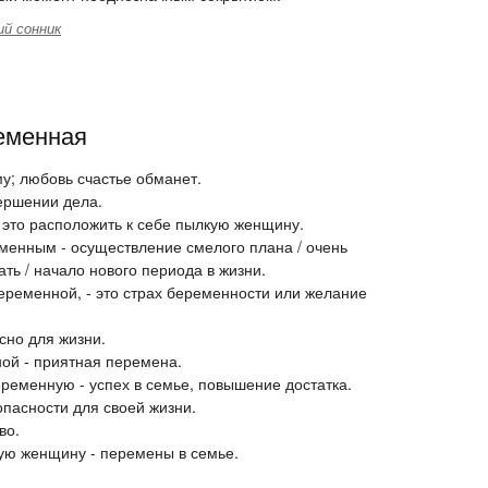
й сонник
еменная
му; любовь счастье обманет.
вершении дела.
- это расположить к себе пылкую женщину.
менным - осуществление смелого плана / очень
ть / начало нового периода в жизни.
еременной, - это страх беременности или желание
сно для жизни.
ой - приятная перемена.
ременную - успех в семье, повышение достатка.
пасности для своей жизни.
во.
ую женщину - перемены в семье.