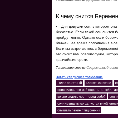
К чему снится Береме
Для девушки сон, в котором она 
бесчестье. Если такой сон снится 
пройдут легко. Однако если бере
ближайшее время пополнения в сем
Если вы встречаетесь с беременно
это сулит вам благополучие, которо
кратчайшие сроки.
Современный сонн
Толкование снов из
Читать следующее толкование
Голос приятный
Кланяться иконе
е
приснилось что мой парень полюбил др
во сне видеть мост перед собой
сонн
сонник видеть как целуются влюбленны
слышать пение птиц сонник