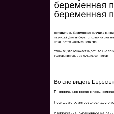
беременная п
беременная п
приснилась беременная паучиха
сонник
паучиха? Для выбора толкования сна вве
начинается часть вашего сна.
Узнайте, что означает видеть во сне пр
толкования снов из лучших сонников!
Во сне видеть Береме
Потенциально новая жизнь, полная
Нося другого, интроецируя другог
Изображение, окрашенное на данн