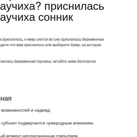
аучиха? приснилась
аучиха сонник
 приснилось, к чему снится во сне приснилась беременная
дите что вам приснилось или выберите букву, на которую
иснилась беременная паучиха, читайте ниже бесплатно
нная
 возможностей и надежд.
о, субъект подвергается чужеродным влияниям.
ый момент неоднозначным сокрытием.