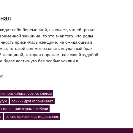
нная
видит себя беременной, означает, что ей грозит
беременной женщине, то это знак того, что роды
менность приснилась женщине, не ожидающей в
ье, то такой сон мог означать неудачный брак.
й женщиной, которая поражает вас своей худобой,
е будет достигнуто без особых усилий в
ик
сли приснились горы со снегом
угую
сонник друг успокаивает
ик маленькие черные лебеди
е
во сне приснилось медвежонок