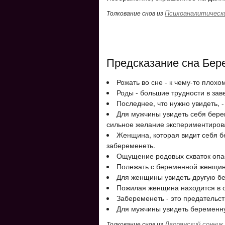
Психоаналитически
Толкование снов из
Предсказание сна Бер
Рожать во сне - к чему-то плохо
Роды - большие трудности в за
Последнее, что нужно увидеть, 
Для мужчины увидеть себя бере
сильное желание экспериментирова
Женщина, которая видит себя б
забеременеть.
Ощущение родовых схваток опа
Полежать с беременной женщин
Для женщины увидеть другую бе
Пожилая женщина находится в о
Забеременеть - это предательст
Для мужчины увидеть беременн
Дворянский сонник
Толкование снов из