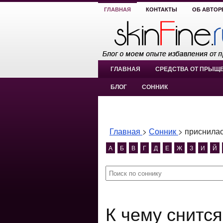
ГЛАВНАЯ
КОНТАКТЫ
ОБ АВТОР
ГЛАВНАЯ
СРЕДСТВА ОТ ПРЫЩ
БЛОГ
СОННИК
Главная
>
Сонник
>
приснилас
А
Б
В
Г
Д
Е
Ж
З
И
Й
К чему снится приснилась