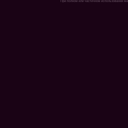
При полном или частичном использовании мате