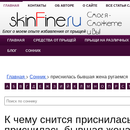
ГЛАВНАЯ
КОНТАКТЫ
ОБ АВТОРЕ
О САЙТЕ
ВСЕ СТАТЬИ 
ГЛАВНАЯ
СРЕДСТВА ОТ ПРЫЩЕЙ
ПРЫЩИ НА РАЗЛИЧНЫХ 
БЛОГ
СОННИК
Главная
>
Сонник
>
приснилась бывшая жена ругаемся
А
Б
В
Г
Д
Е
Ж
З
И
Й
К
Л
М
Н
О
П
Р
С
К чему снится приснилась бывшая жена ругаемся?
приснилась бывшая жена