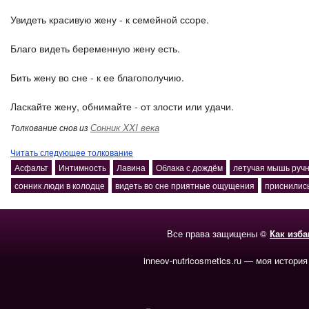
Увидеть красивую жену - к семейной ссоре.
Благо видеть беременную жену есть.
Бить жену во сне - к ее благополучию.
Ласкайте жену, обнимайте - от злости или удачи.
Сонник XXI века
Толкование снов из
Читать следующее толкование
Асфальт
Интимность
Лавина
Облака с дождём
летучая мышь ручн
сонник люди в колодце
видеть во сне приятные ощущения
приснились
Все права защищены ©
Как изб
inneov-nutricosmetics.ru — моя история