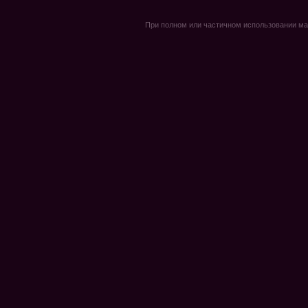
При полном или частичном использовании мате