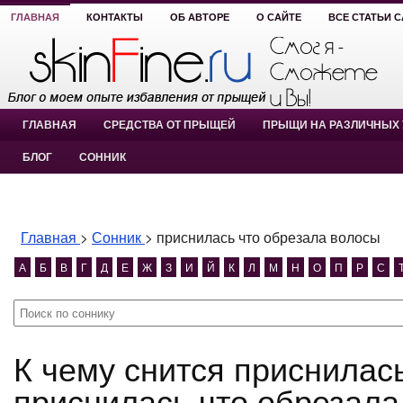
ГЛАВНАЯ
КОНТАКТЫ
ОБ АВТОРЕ
О САЙТЕ
ВСЕ СТАТЬИ 
ГЛАВНАЯ
СРЕДСТВА ОТ ПРЫЩЕЙ
ПРЫЩИ НА РАЗЛИЧНЫХ 
БЛОГ
СОННИК
Главная
>
Сонник
>
приснилась что обрезала волосы
А
Б
В
Г
Д
Е
Ж
З
И
Й
К
Л
М
Н
О
П
Р
С
К чему снится приснилась что обрезала волосы?
приснилась что обрезала