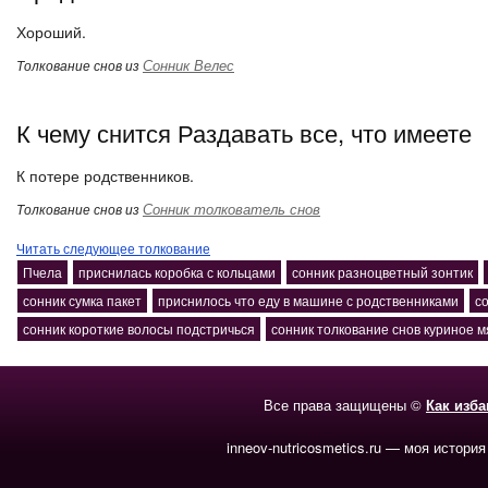
Хороший.
Сонник Велес
Толкование снов из
К чему снится Раздавать все, что имеете
К потере родственников.
Сонник толкователь снов
Толкование снов из
Читать следующее толкование
Пчела
приснилась коробка с кольцами
сонник разноцветный зонтик
сонник сумка пакет
приснилось что еду в машине с родственниками
с
сонник короткие волосы подстричься
сонник толкование снов куриное м
Все права защищены ©
Как изб
inneov-nutricosmetics.ru — моя история