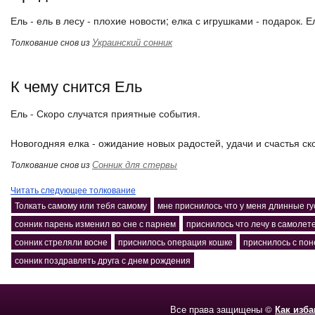
Ель - ель в лесу - плохие новости; елка с игрушками - подарок. Е
Украинский сонник
Толкование снов из
К чему снится Ель
Ель - Скоро случатся приятные события.
Новогодняя елка - ожидание новых радостей, удачи и счастья ск
Сонник для стервы
Толкование снов из
Читать следующее толкование
Толкать самому или тебя самому
мне приснилось что у меня длинные г
сонник парень изменил во сне с парнем
приснилось что лечу в самолете
сонник стреляли восне
приснилось операция кошке
приснилось с пон
сонник поздравлять друга с днем рождения
Все права защищены ©
Как изб