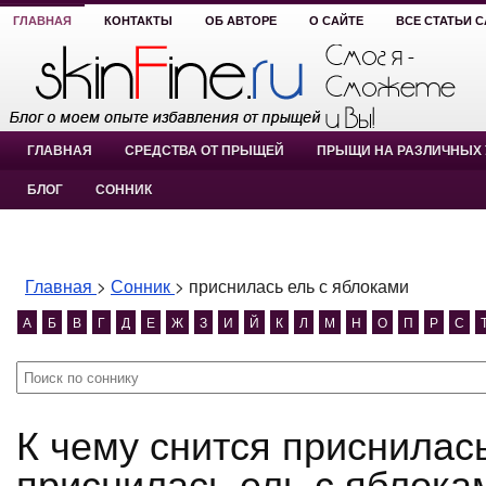
ГЛАВНАЯ
КОНТАКТЫ
ОБ АВТОРЕ
О САЙТЕ
ВСЕ СТАТЬИ 
ГЛАВНАЯ
СРЕДСТВА ОТ ПРЫЩЕЙ
ПРЫЩИ НА РАЗЛИЧНЫХ 
БЛОГ
СОННИК
Главная
>
Сонник
>
приснилась ель с яблоками
А
Б
В
Г
Д
Е
Ж
З
И
Й
К
Л
М
Н
О
П
Р
С
К чему снится приснилась ель с яблоками?
приснилась ель с яблока