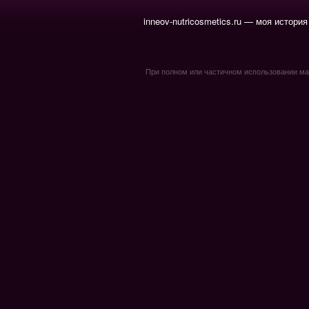
inneov-nutricosmetics.ru — моя история
При полном или частичном использовании мате