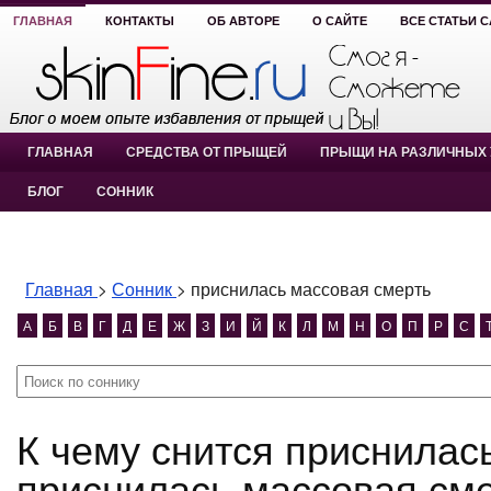
ГЛАВНАЯ
КОНТАКТЫ
ОБ АВТОРЕ
О САЙТЕ
ВСЕ СТАТЬИ 
ГЛАВНАЯ
СРЕДСТВА ОТ ПРЫЩЕЙ
ПРЫЩИ НА РАЗЛИЧНЫХ 
БЛОГ
СОННИК
Главная
>
Сонник
>
приснилась массовая смерть
А
Б
В
Г
Д
Е
Ж
З
И
Й
К
Л
М
Н
О
П
Р
С
К чему снится приснилась массовая смерть?
приснилась массовая сме