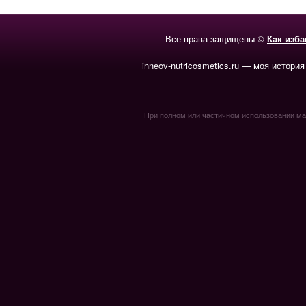
Все права защищены ©
Как изб
inneov-nutricosmetics.ru — моя история
При полном или частичном использовании мате