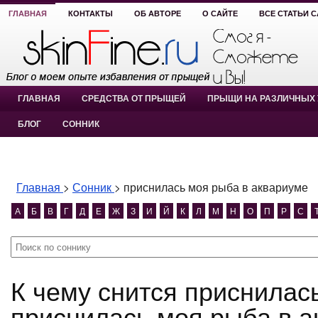
ГЛАВНАЯ
КОНТАКТЫ
ОБ АВТОРЕ
О САЙТЕ
ВСЕ СТАТЬИ 
ГЛАВНАЯ
СРЕДСТВА ОТ ПРЫЩЕЙ
ПРЫЩИ НА РАЗЛИЧНЫХ 
БЛОГ
СОННИК
Главная
>
Сонник
>
приснилась моя рыба в аквариуме
А
Б
В
Г
Д
Е
Ж
З
И
Й
К
Л
М
Н
О
П
Р
С
К чему снится приснилась моя рыба в аквариуме?
приснилась моя рыба в а