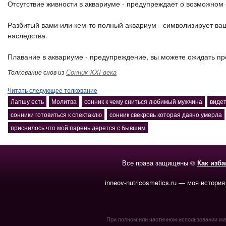
Отсутствие живности в аквариуме - предупреждает о возможном
Разбитый вами или кем-то полный аквариум - символизирует ва
наследства.
Плавание в аквариуме - предупреждение, вы можете ожидать про
Сонник XXI века
Толкование снов из
Читать следующее толкование
Лапшу есть
Молитва
сонник к чему сниться любимый мужчина
видет
сонники готовиться к спектаклю
сонник свекровь которая давно умерла
приснилось что мой парень дерется с бывшим
Все права защищены ©
Как изб
inneov-nutricosmetics.ru — моя история
При полном или частичном использовании мате