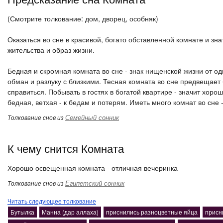
(Смотрите толкование: дом, дворец, особняк)
Оказаться во сне в красивой, богато обставленной комнате и знат
жительства и образ жизни.
Бедная и скромная комната во сне - знак нищенской жизни от од
обман и разлуку с близкими. Тесная комната во сне предвещает
справиться. Побывать в гостях в богатой квартире - значит хор
бедная, ветхая - к бедам и потерям. Иметь много комнат во сне -
Семейный сонник
Толкование снов из
К чему снится Комната
Хорошо освещенная комната - отличная вечеринка
Египетский сонник
Толкование снов из
Читать следующее толкование
Бутылка
Манна (дар аллаха)
приснились разноцветные яйца
присн