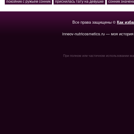
покойник с ружьем сонник
приснилась тату на девушке
сонник значен
Все права защищены ©
Как изб
inneov-nutricosmetics.ru — моя история
При полном или частичном использовании мате