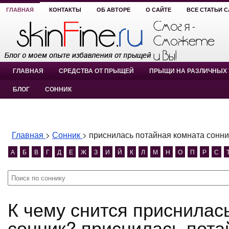
ГЛАВНАЯ
КОНТАКТЫ
ОБ АВТОРЕ
О САЙТЕ
ВСЕ СТАТЬИ 
ГЛАВНАЯ
СРЕДСТВА ОТ ПРЫЩЕЙ
ПРЫЩИ НА РАЗЛИЧНЫХ 
БЛОГ
СОННИК
Главная
>
Сонник
>
приснилась потайная комната сонни
А
Б
В
Г
Д
Е
Ж
З
И
Й
К
Л
М
Н
О
П
Р
С
К чему снится приснилась потайная комната
сонник? приснилась пота