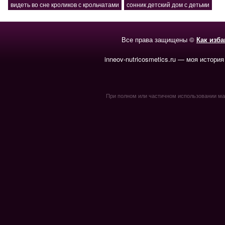
видеть во сне кроликов с крольчатами
сонник детский дом с детьми
Все права защищены ©
Как изб
inneov-nutricosmetics.ru — моя история
При полном или частичном использовании мате