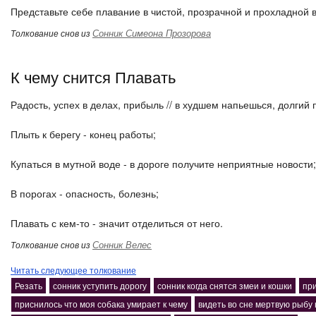
Представьте себе плавание в чистой, прозрачной и прохладной 
Сонник Симеона Прозорова
Толкование снов из
К чему снится Плавать
Радость, успех в делах, прибыль // в худшем напьешься, долгий 
Плыть к берегу - конец работы;
Купаться в мутной воде - в дороге получите неприятные новости;
В порогах - опасность, болезнь;
Плавать с кем-то - значит отделиться от него.
Сонник Велес
Толкование снов из
Читать следующее толкование
Резать
сонник уступить дорогу
сонник когда снятся змеи и кошки
пр
приснилось что моя собака умирает к чему
видеть во сне мертвую рыбу 