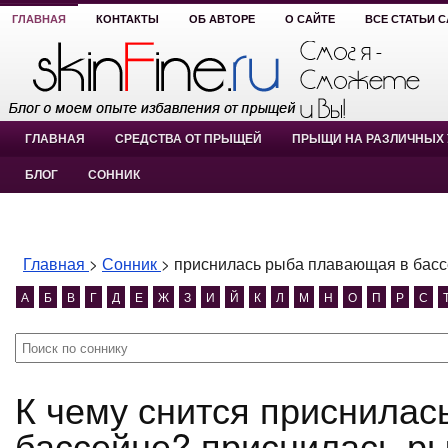
ГЛАВНАЯ
КОНТАКТЫ
ОБ АВТОРЕ
О САЙТЕ
ВСЕ СТАТЬИ 
ГЛАВНАЯ
СРЕДСТВА ОТ ПРЫЩЕЙ
ПРЫЩИ НА РАЗЛИЧНЫХ 
БЛОГ
СОННИК
Главная
>
Сонник
>
приснилась рыба плавающая в бас
А
Б
В
Г
Д
Е
Ж
З
И
Й
К
Л
М
Н
О
П
Р
С
К чему снится приснилась рыба плавающая в
бассейне? приснилась р