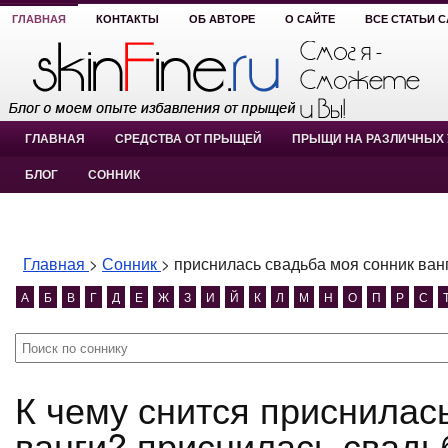
ГЛАВНАЯ
КОНТАКТЫ
ОБ АВТОРЕ
О САЙТЕ
ВСЕ СТАТЬИ 
ГЛАВНАЯ
СРЕДСТВА ОТ ПРЫЩЕЙ
ПРЫЩИ НА РАЗЛИЧНЫХ 
БЛОГ
СОННИК
Главная
>
Сонник
>
приснилась свадьба моя сонник ван
А
Б
В
Г
Д
Е
Ж
З
И
Й
К
Л
М
Н
О
П
Р
С
К чему снится приснилась свадьба моя сонник
ванги? приснилась свадь