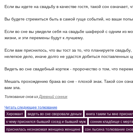
Если вы идете на свадьбу в качестве гостя, такой сон означает
Вы будете стремиться быть в самой гуще событий, но ваши поп
Если во сне вы увидели себя на свадьбе шаферой с одним из м
жизни, и эти перемены будут к лучшему.
Если вам приснилось, что вы тост за то, что планируете свадьбу
нелегкое дело, иначе долго не удастся добиться поставленных ц
Видеть во сне свадебный кортеж - пророчество о том, что перем
Мешать прохождению брака во сне - плохой знак. Такой сон озна
вам зла.
Древний сонник
Толкование снов из
Читать следующее толкование
Хиромант
видеть во сне своровали деньги
книга таким ты мне присни
к чему приснился бывший сосед и бывший муж
сонник кладбище с мерт
приснилась незнакомая женщина женщине
сон лысина толкование сно