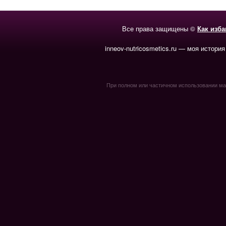
Все права защищены ©
Как изб
inneov-nutricosmetics.ru — моя история
При полном или частичном использовании мате