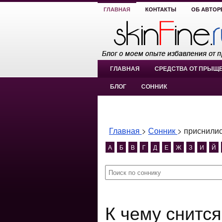
ГЛАВНАЯ
КОНТАКТЫ
ОБ АВТОР
ГЛАВНАЯ
СРЕДСТВА ОТ ПРЫЩ
БЛОГ
СОННИК
Главная
>
Сонник
>
приснилис
А
Б
В
Г
Д
Е
Ж
З
И
Й
К чему снится приснились касатки