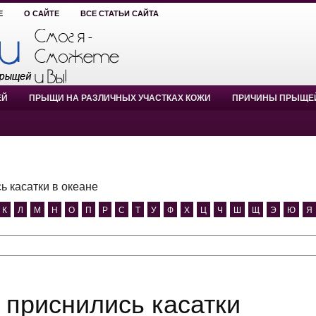
Е
О САЙТЕ
ВСЕ СТАТЬИ САЙТА
ЕЙ
ПРЫЩИ НА РАЗЛИЧНЫХ УЧАСТКАХ КОЖИ
ПРИЧИНЫ ПРЫЩЕ
ь касатки в океане
К
Л
М
Н
О
П
Р
С
Т
У
Ф
Х
Ц
Ч
Ш
Щ
Э
Ю
Я