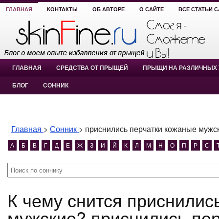
ГЛАВНАЯ
КОНТАКТЫ
ОБ АВТОРЕ
О САЙТЕ
ВСЕ СТАТЬИ 
ГЛАВНАЯ
СРЕДСТВА ОТ ПРЫЩЕЙ
ПРЫЩИ НА РАЗЛИЧНЫХ 
БЛОГ
СОННИК
Главная
>
Сонник
>
приснились перчатки кожаные мужс
А
Б
В
Г
Д
Е
Ж
З
И
Й
К
Л
М
Н
О
П
Р
С
К чему снится приснились перчатки кожаные
мужские? приснились пе