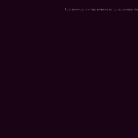
При полном или частичном использовании мате