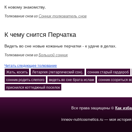
К новому знакомству.
Сонник толкователь снов
Толкование снов из
К чему снится Перчатка
Видеть во сне новые кожаные перчатки - к удаче в делах.
Большой сонник
Толкование снов из
Читать следующее толкование
Жать, косить
Летаргия (летаргический сон).
сонник старый гардероб
сонник родить слепого
видеть во сне брата ислам
сонник ссориться во
приснился коттеджный поселок
Все права защищены ©
Как изб
inneov-nutricosmetics.ru — моя история