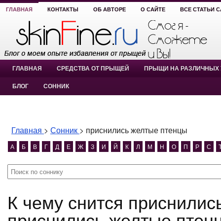
ГЛАВНАЯ
КОНТАКТЫ
ОБ АВТОРЕ
О САЙТЕ
ВСЕ СТАТЬИ 
ГЛАВНАЯ
СРЕДСТВА ОТ ПРЫЩЕЙ
ПРЫЩИ НА РАЗЛИЧНЫХ 
БЛОГ
СОННИК
Главная
>
Сонник
>
приснились желтые птенцы
А
Б
В
Г
Д
Е
Ж
З
И
Й
К
Л
М
Н
О
П
Р
С
К чему снится приснились желтые птенцы?
приснились желтые птен