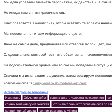
Мы едва успеваем замечать персонажей, их действия и, в лучше
Но иногда нам снятся красочные сны.
Цвет появляется в наших снах, чтобы осветить те аспекты наше
Мы неосознанно читаем информацию о цвете.
Даже на самом деле, предпочитая или отвергая любой цвет, мы
Следовательно, цветовой тест - это объективная психологическа
На подсознательном уровне или во сне мы попадаем в ситуацию
Сначала мы испытываем ощущение, затем реагируем появлением
Самоучитель по толкованию снов
Толкование снов из
Читать следующее толкование
Испачкать
Обучение войск
сонник видеть человека моющего пол
со
сонник зеленая сумка женская
что значит сонник толкование снов по с
сонник черный дрозд
сонник растение клубника