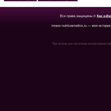
Все права защищены ©
Как изб
inneov-nutricosmetics.ru — моя история
При полном или частичном использовании мате