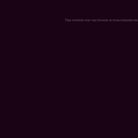
При полном или частичном использовании мате