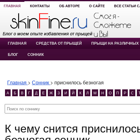
ГЛАВНАЯ
КОНТАКТЫ
ОБ АВТОРЕ
О САЙТЕ
ВСЕ СТАТЬИ 
ГЛАВНАЯ
СРЕДСТВА ОТ ПРЫЩЕЙ
ПРЫЩИ НА РАЗЛИЧНЫХ 
БЛОГ
СОННИК
Главная
>
Сонник
>
приснилось безногая
А
Б
В
Г
Д
Е
Ж
З
И
Й
К
Л
М
Н
О
П
Р
С
К чему снится приснилось безногая? приснилось
безногая сонник