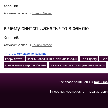
Хороший.
Сонник Велес
Толкование снов из
К чему снится Сажать что в землю
Хороший.
Сонник Велес
Толкование снов из
Читать следующее толкование
Вверх лететь
Восклицательный знак и число один
Сад в цвету
Скор
сонник мама умершая болеет
сонник пришла в гости умершей матери
Все права защищены ©
Как изб
inneov-nutricosmetics.ru — моя история