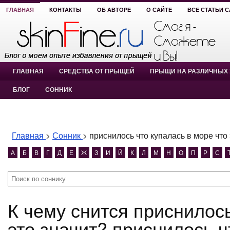
ГЛАВНАЯ
КОНТАКТЫ
ОБ АВТОРЕ
О САЙТЕ
ВСЕ СТАТЬИ 
ГЛАВНАЯ
СРЕДСТВА ОТ ПРЫЩЕЙ
ПРЫЩИ НА РАЗЛИЧНЫХ 
БЛОГ
СОННИК
Главная
>
Сонник
>
приснилось что купалась в море что 
А
Б
В
Г
Д
Е
Ж
З
И
Й
К
Л
М
Н
О
П
Р
С
К чему снится приснилось что купалась в море что
это значит? приснилось ч