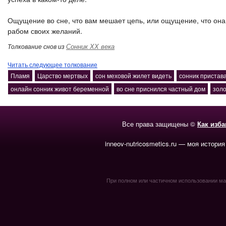
Ощущение во сне, что вам мешает цепь, или ощущение, что она 
рабом своих желаний.
Сонник ХХ века
Толкование снов из
Читать следующее толкование
Пламя
Царство мертвых
сон меховой жилет видеть
сонник пристав
онлайн сонник живот беременной
во сне приснился частный дом
золо
Все права защищены ©
Как изб
inneov-nutricosmetics.ru — моя история
При полном или частичном использовании мате