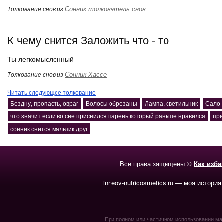
Сонник толкователь снов
Толкование снов из
К чему снится Заложить что - то
Ты легкомысленный
Сонник Хассе
Толкование снов из
Читать следующее толкование
Бездну, пропасть, овраг
Волосы обрезаны
Лампа, светильник
Сало
что значит если во сне приснился парень который раньше нравился
при
сонник снится мальчик друг
Все права защищены ©
Как изб
inneov-nutricosmetics.ru — моя история
При полном или частичном использовании мате