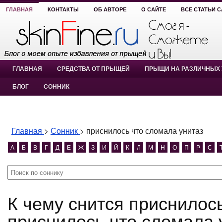
ГЛАВНАЯ
КОНТАКТЫ
ОБ АВТОРЕ
О САЙТЕ
ВСЕ СТАТЬИ 
ГЛАВНАЯ
СРЕДСТВА ОТ ПРЫЩЕЙ
ПРЫЩИ НА РАЗЛИЧНЫХ 
БЛОГ
СОННИК
Главная
>
Сонник
>
приснилось что сломала унитаз
А
Б
В
Г
Д
Е
Ж
З
И
Й
К
Л
М
Н
О
П
Р
С
К чему снится приснилось что сломала унитаз?
приснилось что сломала 