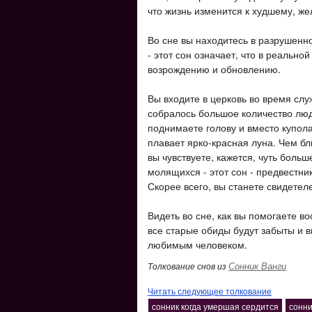
что жизнь изменится к худшему, ж
Во сне вы находитесь в разрушенно
- этот сон означает, что в реально
возрождению и обновлению.
Вы входите в церковь во время служ
собралось большое количество люд
поднимаете голову и вместо купол
плавает ярко-красная луна. Чем б
вы чувствуете, кажется, чуть больш
молящихся - этот сон - предвестни
Скорее всего, вы станете свидетел
Видеть во сне, как вы помогаете во
все старые обиды будут забыты и 
любимым человеком.
Сонник Ванги
Толкование снов из
Читать следующее толкование
сонник когда умершая сердится
сонни