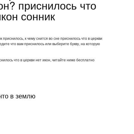
он? приснилось что
икон сонник
к приснилось, к чему снится во сне приснилось что в церкви
едите что вам приснилось или выберите букву, на которую
снилось что в церкви нет икон, читайте ниже бесплатно
что в землю