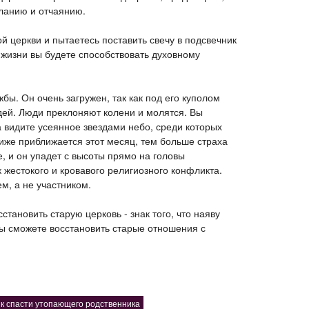
еланию и отчаянию.
й церкви и пытаетесь поставить свечу в подсвечник
й жизни вы будете способствовать духовному
бы. Он очень загружен, так как под его куполом
ей. Люди преклоняют колени и молятся. Вы
а видите усеянное звездами небо, среди которых
лиже приближается этот месяц, тем больше страха
е, и он упадет с высоты прямо на головы
к жестокого и кровавого религиозного конфликта.
ем, а не участником.
сстановить старую церковь - знак того, что наяву
вы сможете восстановить старые отношения с
к спасти утопающего родственника