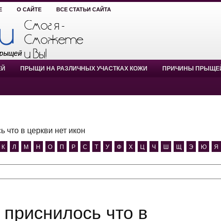
Е
О САЙТЕ
ВСЕ СТАТЬИ САЙТА
ЕЙ
ПРЫЩИ НА РАЗЛИЧНЫХ УЧАСТКАХ КОЖИ
ПРИЧИНЫ ПРЫЩЕ
ь что в церкви нет икон
К
Л
М
Н
О
П
Р
С
Т
У
Ф
Х
Ц
Ч
Ш
Щ
Э
Ю
Я