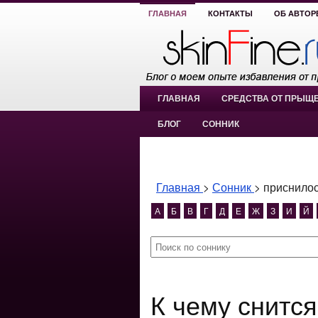
ГЛАВНАЯ
КОНТАКТЫ
ОБ АВТОР
ГЛАВНАЯ
СРЕДСТВА ОТ ПРЫЩ
БЛОГ
СОННИК
Главная
>
Сонник
>
приснилос
А
Б
В
Г
Д
Е
Ж
З
И
Й
К чему снится приснилось что в