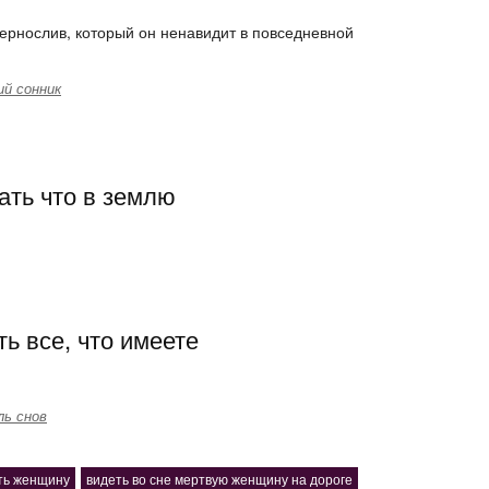
ернослив, который он ненавидит в повседневной
й сонник
ать что в землю
ь все, что имеете
ль снов
ть женщину
видеть во сне мертвую женщину на дороге