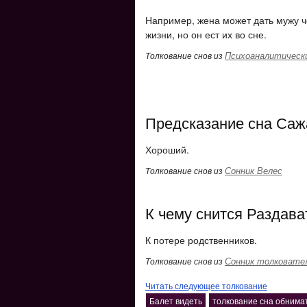
Например, жена может дать мужу ч
жизни, но он ест их во сне.
Психоаналитически
Толкование снов из
Предсказание сна Саж
Хороший.
Сонник Велес
Толкование снов из
К чему снится Раздават
К потере родственников.
Сонник толковате
Толкование снов из
Читать следующее толкование
Балет видеть
толкование сна обнима