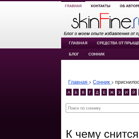
ГЛАВНАЯ
КОНТАКТЫ
ОБ АВТОР
ГЛАВНАЯ
СРЕДСТВА ОТ ПРЫЩ
БЛОГ
СОННИК
Главная
>
Сонник
>
приснилос
А
Б
В
Г
Д
Е
Ж
З
И
Й
К чему снится приснилось что я