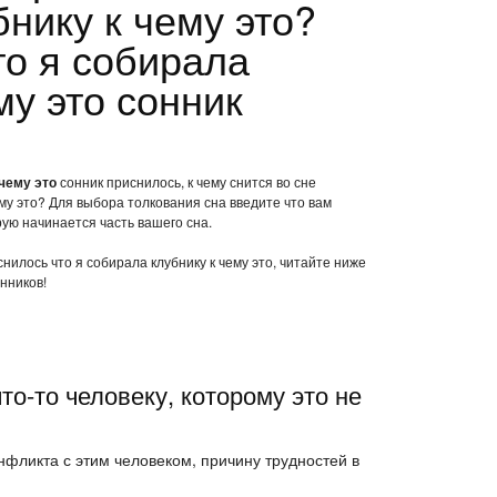
нику к чему это?
то я собирала
му это сонник
чему это
сонник приснилось, к чему снится во сне
ему это? Для выбора толкования сна введите что вам
рую начинается часть вашего сна.
снилось что я собирала клубнику к чему это, читайте ниже
нников!
то-то человеку, которому это не
нфликта с этим человеком, причину трудностей в