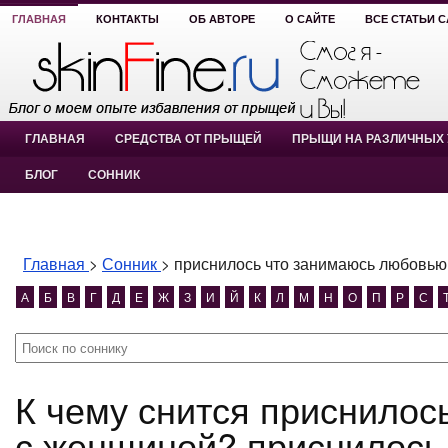
ГЛАВНАЯ
КОНТАКТЫ
ОБ АВТОРЕ
О САЙТЕ
ВСЕ СТАТЬИ 
ГЛАВНАЯ
СРЕДСТВА ОТ ПРЫЩЕЙ
ПРЫЩИ НА РАЗЛИЧНЫХ 
БЛОГ
СОННИК
Главная
>
Сонник
>
приснилось что занимаюсь любовью
А
Б
В
Г
Д
Е
Ж
З
И
Й
К
Л
М
Н
О
П
Р
С
К чему снится приснилось что занимаюсь любовью
с женщиной? приснилось