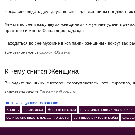
Некрасиво видеть друг друга во сне - для женщины предвестник 
Лежать во сне между двумя женщинами - мужчине удачи в делах
приятные и многообещающие надежды.
Находиться во сне мужчине в компании женщины - вокруг вас ра
Сонник XXI века
Толкование снов из
К чему снится Женщина
Вы видите женщину, с которой совокупляетесь - это некрасиво, з
Египетский сонник
Толкование снов из
Читать следующее толкование
Варить
Доски, леса
Ноготки (цветок)
приснился первый молодой че
если во сне видеть домашние цветы
сонник во рту кости рыбы
саксоф