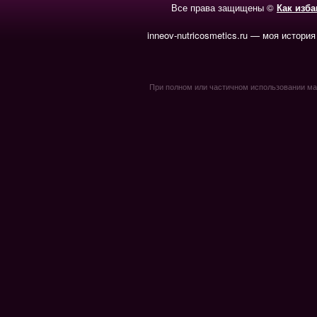
Все права защищены ©
Как изб
inneov-nutricosmetics.ru — моя история
При полном или частичном использовании мате