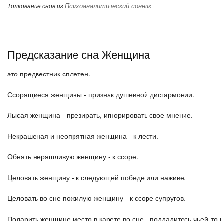
Психоаналитический сонник
Толкование снов из
Предсказание сна Женщина
это предвестник сплетен.
Ссорящиеся женщины - признак душевной дисгармонии.
Лысая женщина - презирать, игнорировать свое мнение.
Некрашеная и неопрятная женщина - к лести.
Обнять неряшливую женщину - к ссоре.
Целовать женщину - к следующей победе или наживе.
Целовать во сне пожилую женщину - к ссоре супругов.
Подарить женщине место в карете во сне - поддадитесь чьей-то 