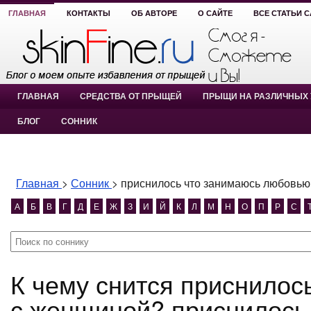
ГЛАВНАЯ
КОНТАКТЫ
ОБ АВТОРЕ
О САЙТЕ
ВСЕ СТАТЬИ 
ГЛАВНАЯ
СРЕДСТВА ОТ ПРЫЩЕЙ
ПРЫЩИ НА РАЗЛИЧНЫХ 
БЛОГ
СОННИК
Главная
>
Сонник
>
приснилось что занимаюсь любовью
А
Б
В
Г
Д
Е
Ж
З
И
Й
К
Л
М
Н
О
П
Р
С
К чему снится приснилось что занимаюсь любовью
с женщиной? приснилось