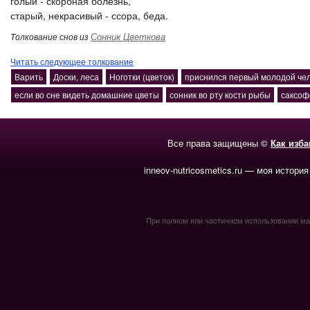
голый - скорбная болезнь,
старый, некрасивый - ссора, беда.
Сонник Цветкова
Толкование снов из
Читать следующее толкование
Варить
Доски, леса
Ноготки (цветок)
приснился первый молодой че
если во сне видеть домашние цветы
сонник во рту кости рыбы
саксоф
Все права защищены ©
Как изб
inneov-nutricosmetics.ru — моя история
При полном или частичном использовании мате