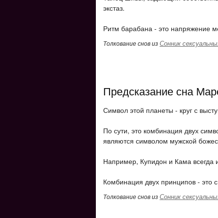
экстаз.
Ритм барабана - это напряжение 
Сонник сексуальны
Толкование снов из
Предсказание сна Марс
Символ этой планеты - круг с выс
По сути, это комбинация двух симво
являются символом мужской божес
Например, Купидон и Кама всегда 
Комбинация двух принципов - это с
Сонник сексуальны
Толкование снов из