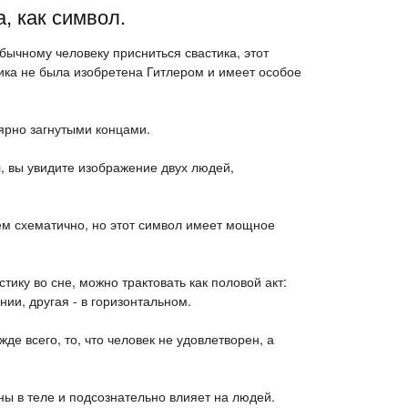
, как символ.
обычному человеку присниться свастика, этот
ка не была изобретена Гитлером и имеет особое
лярно загнутыми концами.
, вы увидите изображение двух людей,
ем схематично, но этот символ имеет мощное
ику во сне, можно трактовать как половой акт:
ии, другая - в горизонтальном.
де всего, то, что человек не удовлетворен, а
ны в теле и подсознательно влияет на людей.