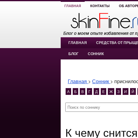
ГЛАВНАЯ
КОНТАКТЫ
ОБ АВТОР
ГЛАВНАЯ
СРЕДСТВА ОТ ПРЫЩ
БЛОГ
СОННИК
Главная
>
Сонник
>
приснилос
А
Б
В
Г
Д
Е
Ж
З
И
Й
К чему снится приснилось как