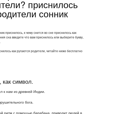
ители? приснилось
родители сонник
ик приснилось, к чему снится во сне приснилось как
ия сна введите что вам приснилось или выберите букву,
.
иснилось как ругаются родители, читайте ниже бесплатно
, как символ.
л к нам из древней Индии.
рушительного бога.
й ритм с помощью барабана, приводит людей в