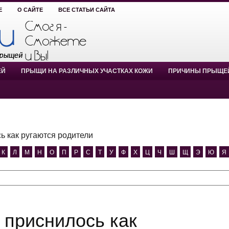
Е
О САЙТЕ
ВСЕ СТАТЬИ САЙТА
ЕЙ
ПРЫЩИ НА РАЗЛИЧНЫХ УЧАСТКАХ КОЖИ
ПРИЧИНЫ ПРЫЩЕ
ь как ругаются родители
К
Л
М
Н
О
П
Р
С
Т
У
Ф
Х
Ц
Ч
Ш
Щ
Э
Ю
Я