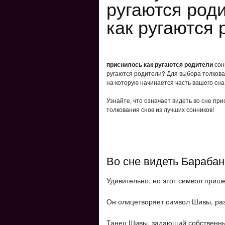
ругаются род
как ругаются 
приснилось как ругаются родители
сонн
ругаются родители? Для выбора толкован
на которую начинается часть вашего сна
Узнайте, что означает видеть во сне пр
толкования снов из лучших сонников!
Во сне видеть Барабан
Удивительно, но этот символ прише
Он олицетворяет символ Шивы, раз
Танец Шивы, задающий собственны