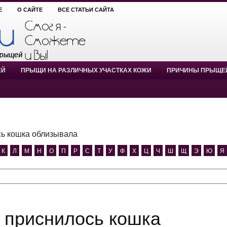
Е
О САЙТЕ
ВСЕ СТАТЬИ САЙТА
ЕЙ
ПРЫЩИ НА РАЗЛИЧНЫХ УЧАСТКАХ КОЖИ
ПРИЧИНЫ ПРЫЩЕ
ь кошка облизывала
К
Л
М
Н
О
П
Р
С
Т
У
Ф
Х
Ц
Ч
Ш
Щ
Э
Ю
Я