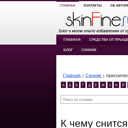
ГЛАВНАЯ
КОНТАКТЫ
ОБ АВТОР
ГЛАВНАЯ
СРЕДСТВА ОТ ПРЫЩ
БЛОГ
СОННИК
Главная
>
Сонник
>
приснилос
А
Б
В
Г
Д
Е
Ж
З
И
Й
К чему снится приснилось кошка