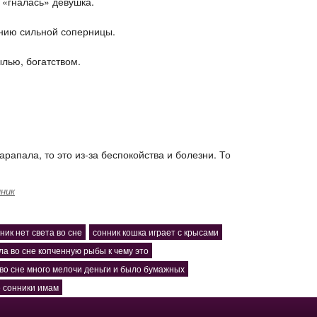
 «гналась» девушка.
ению сильной соперницы.
лью, богатством.
царапала, то это из-за беспокойства и болезни. То
ник
ник нет света во сне
сонник кошка играет с крысами
ла во сне копченную рыбы к чему это
 во сне много мелочи деньги и было бумажных
е сонники имам