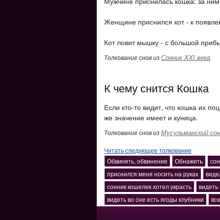
Мужчине приснилась кошка: за ним
Женщине приснился кот - к появл
Кот ловит мышку - с большой прибы
Сонник XXI века
Толкование снов из
К чему снится Кошка
Если кто-то видит, что кошка их по
же значение имеет и куница.
Мусульманский сон
Толкование снов из
Читать следующее толкование
Обвинять, обвинение
Обнажить
сон
приснился меня носить на руках
виде
сонник кошелек хотел украсть
видеть
видеть во сне есть ягоды клубники
вс