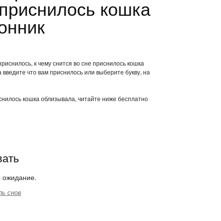
приснилось кошка
онник
риснилось, к чему снится во сне приснилось кошка
введите что вам приснилось или выберите букву, на
иснилось кошка облизывала, читайте ниже бесплатно
вать
е ожидание.
ль снов