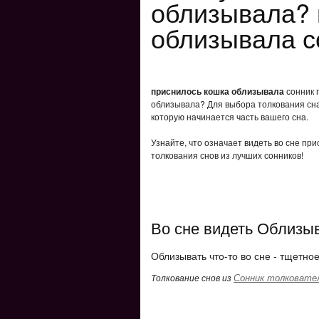
облизывала? 
облизывала с
приснилось кошка облизывала
сонник п
облизывала? Для выбора толкования сна 
которую начинается часть вашего сна.
Узнайте, что означает видеть во сне пр
толкования снов из лучших сонников!
Во сне видеть Облизы
Облизывать что-то во сне - тщетно
Сонник толковате
Толкование снов из