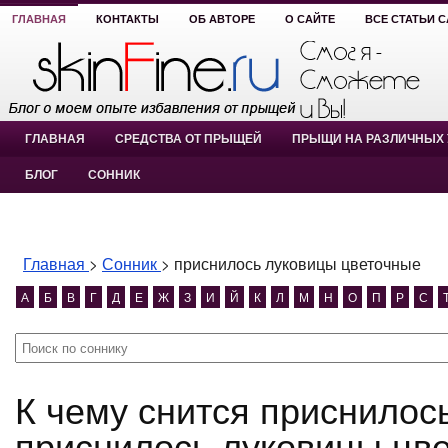
ГЛАВНАЯ
КОНТАКТЫ
ОБ АВТОРЕ
О САЙТЕ
ВСЕ СТАТЬИ 
ГЛАВНАЯ
СРЕДСТВА ОТ ПРЫЩЕЙ
ПРЫЩИ НА РАЗЛИЧНЫХ 
БЛОГ
СОННИК
Главная
>
Сонник
>
приснилось луковицы цветочные
А
Б
В
Г
Д
Е
Ж
З
И
Й
К
Л
М
Н
О
П
Р
С
К чему снится приснилось луковицы цветочные?
приснилось луковицы цв