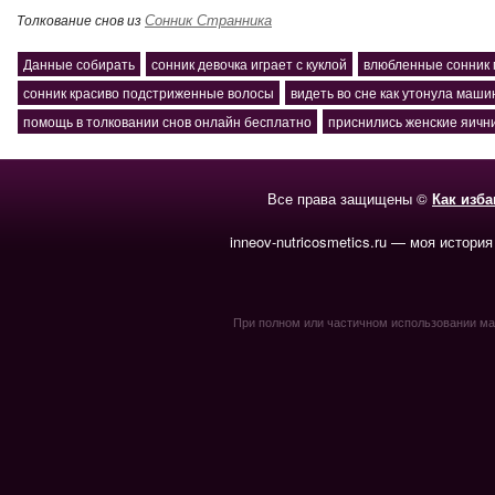
Сонник Странника
Толкование снов из
Данные собирать
сонник девочка играет с куклой
влюбленные сонник
сонник красиво подстриженные волосы
видеть во сне как утонула маши
помощь в толковании снов онлайн бесплатно
приснились женские яичн
Все права защищены ©
Как изб
inneov-nutricosmetics.ru — моя история
При полном или частичном использовании мате