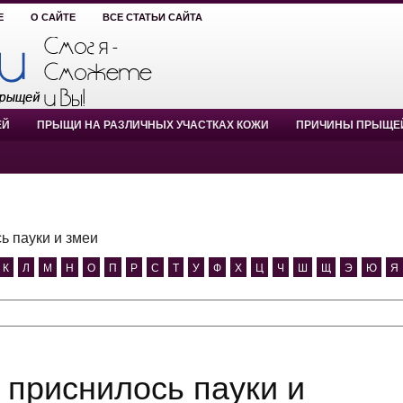
Е
О САЙТЕ
ВСЕ СТАТЬИ САЙТА
ЕЙ
ПРЫЩИ НА РАЗЛИЧНЫХ УЧАСТКАХ КОЖИ
ПРИЧИНЫ ПРЫЩЕ
ь пауки и змеи
К
Л
М
Н
О
П
Р
С
Т
У
Ф
Х
Ц
Ч
Ш
Щ
Э
Ю
Я