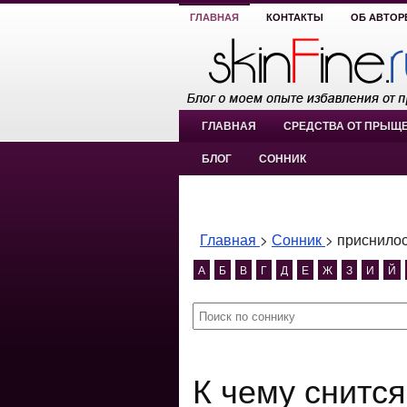
ГЛАВНАЯ
КОНТАКТЫ
ОБ АВТОР
ГЛАВНАЯ
СРЕДСТВА ОТ ПРЫЩ
БЛОГ
СОННИК
Главная
>
Сонник
>
приснилос
А
Б
В
Г
Д
Е
Ж
З
И
Й
К чему снится приснилось пауки и