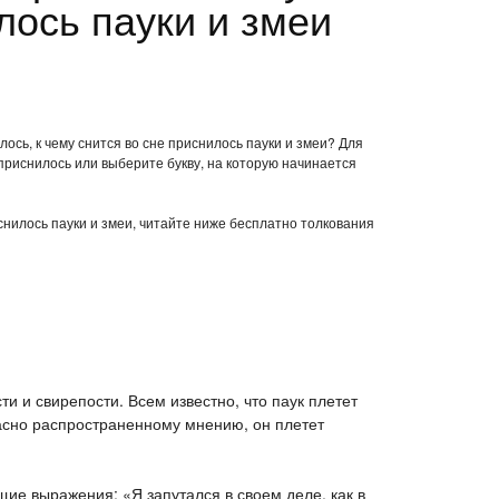
лось пауки и змеи
ось, к чему снится во сне приснилось пауки и змеи? Для
приснилось или выберите букву, на которую начинается
иснилось пауки и змеи, читайте ниже бесплатно толкования
ти и свирепости. Всем известно, что паук плетет
гласно распространенному мнению, он плетет
ие выражения: «Я запутался в своем деле, как в