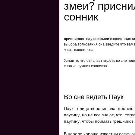
змеи? присни
сонник
приснилось пауки и змеи
сонник приснил
выбора толкования сна введите что вам 
часть вашего сна.
Узнайте, что означает видеть во сне пр
снов из лучших сонников!
Во сне видеть Паук
Паук - олицетворение зла, жестокос
паутину, но не все знают, что, со
паутину, чтобы поймать грешников.
В народе хорошо известны следующ