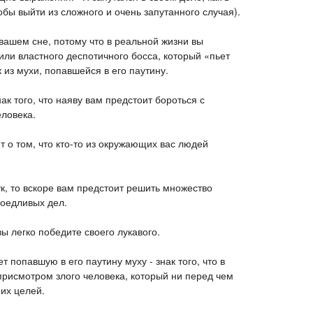
обы выйти из сложного и очень запутанного случая).
вашем сне, потому что в реальной жизни вы
или властного деспотичного босса, который «пьет
 из мухи, попавшейся в его паутину.
нак того, что наяву вам предстоит бороться с
еловека.
 о том, что кто-то из окружающих вас людей
к, то вскоре вам предстоит решить множество
доедливых дел.
вы легко победите своего лукавого.
т попавшую в его паутину муху - знак того, что в
присмотром злого человека, который ни перед чем
их целей.