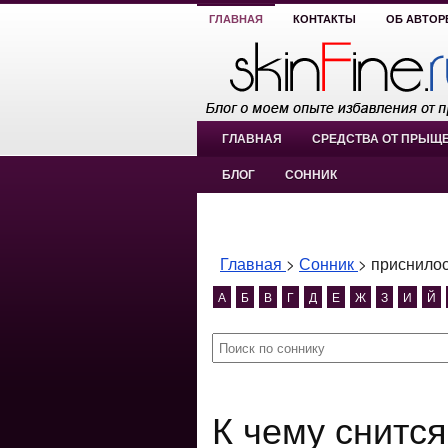
ГЛАВНАЯ
КОНТАКТЫ
ОБ АВТОР
ГЛАВНАЯ
СРЕДСТВА ОТ ПРЫЩ
БЛОГ
СОННИК
Главная
>
Сонник
>
приснилос
А
Б
В
Г
Д
Е
Ж
З
И
Й
К чему снится приснилось