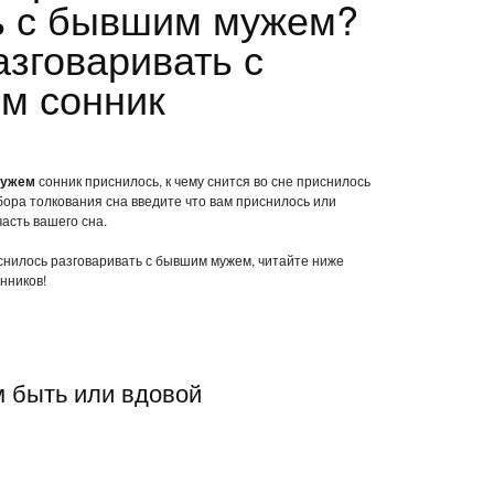
ь с бывшим мужем?
азговаривать с
м сонник
мужем
сонник приснилось, к чему снится во сне приснилось
ора толкования сна введите что вам приснилось или
часть вашего сна.
иснилось разговаривать с бывшим мужем, читайте ниже
нников!
м быть или вдовой