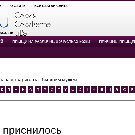
Е
О САЙТЕ
ВСЕ СТАТЬИ САЙТА
ЕЙ
ПРЫЩИ НА РАЗЛИЧНЫХ УЧАСТКАХ КОЖИ
ПРИЧИНЫ ПРЫЩЕ
ь разговаривать с бывшим мужем
К
Л
М
Н
О
П
Р
С
Т
У
Ф
Х
Ц
Ч
Ш
Щ
Э
Ю
Я