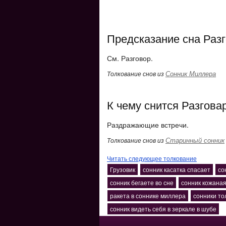
Предсказание сна Раз
См. Разговор.
Сонник Миллера
Толкование снов из
К чему снится Разгова
Раздражающие встречи.
Старинный сонник
Толкование снов из
Читать следующее толкование
Грузовик
сонник касатка спасает
со
сонник бегаете во сне
сонник кожаная
ракета в соннике миллера
сонники то
сонник видеть себя в зеркале в шубе