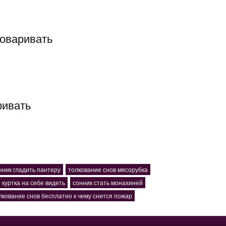
говаривать
ривать
нник гладить пантеру
толкование снов мясорубка
 куртка на себе видеть
сонник стать монахиней
лкование снов бесплатно к чему снится пожар