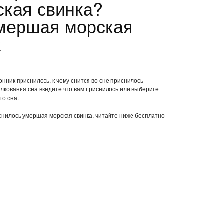
кая свинка?
мершая морская
к
онник приснилось, к чему снится во сне приснилось
лкования сна введите что вам приснилось или выберите
го сна.
иснилось умершая морская свинка, читайте ниже бесплатно