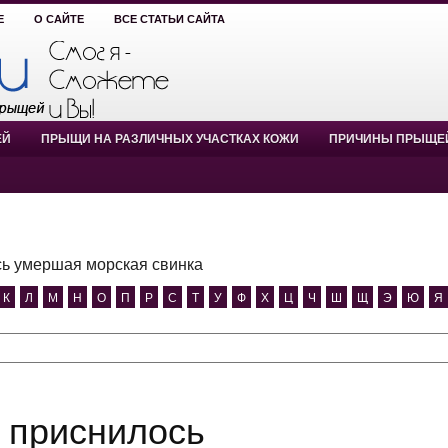
Е
О САЙТЕ
ВСЕ СТАТЬИ САЙТА
ЕЙ
ПРЫЩИ НА РАЗЛИЧНЫХ УЧАСТКАХ КОЖИ
ПРИЧИНЫ ПРЫЩЕ
ь умершая морская свинка
К
Л
М
Н
О
П
Р
С
Т
У
Ф
Х
Ц
Ч
Ш
Щ
Э
Ю
Я