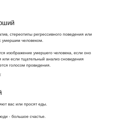
ерший
атив, стереотипы регрессивного поведения или
с умершим человеком.
ся изображение умершего человека, если оно
и или если тщательный анализ сновидения
ается голосом провидения.
к
й
яют вас или просят еды.
юди - большое счастье.