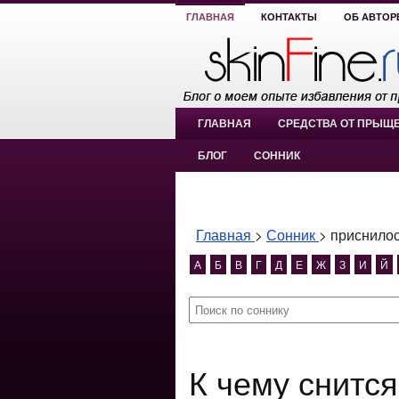
ГЛАВНАЯ
КОНТАКТЫ
ОБ АВТОР
ГЛАВНАЯ
СРЕДСТВА ОТ ПРЫЩ
БЛОГ
СОННИК
Главная
>
Сонник
>
приснилос
А
Б
В
Г
Д
Е
Ж
З
И
Й
К чему снится приснилось