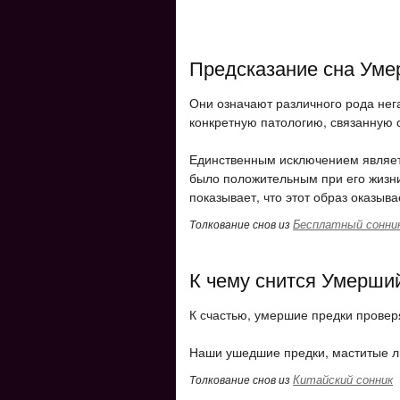
Предсказание сна Ум
Они означают различного рода нег
конкретную патологию, связанную 
Единственным исключением являет
было положительным при его жизн
показывает, что этот образ оказыв
Бесплатный сонни
Толкование снов из
К чему снится Умерши
К счастью, умершие предки провер
Наши ушедшие предки, маститые л
Китайский сонник
Толкование снов из