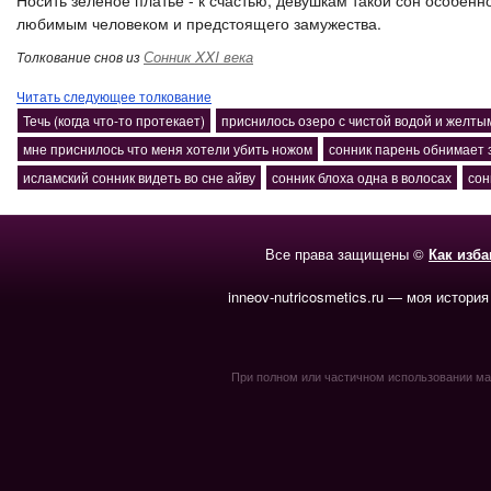
Носить зеленое платье - к счастью, девушкам такой сон особенн
любимым человеком и предстоящего замужества.
Сонник XXI века
Толкование снов из
Читать следующее толкование
Течь (когда что-то протекает)
приснилось озеро с чистой водой и желты
мне приснилось что меня хотели убить ножом
сонник парень обнимает з
исламский сонник видеть во сне айву
сонник блоха одна в волосах
сон
Все права защищены ©
Как изб
inneov-nutricosmetics.ru — моя история
При полном или частичном использовании мате