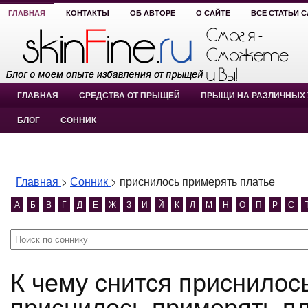
ГЛАВНАЯ
КОНТАКТЫ
ОБ АВТОРЕ
О САЙТЕ
ВСЕ СТАТЬИ 
ГЛАВНАЯ
СРЕДСТВА ОТ ПРЫЩЕЙ
ПРЫЩИ НА РАЗЛИЧНЫХ 
БЛОГ
СОННИК
Главная
>
Сонник
>
приснилось примерять платье
А
Б
В
Г
Д
Е
Ж
З
И
Й
К
Л
М
Н
О
П
Р
С
К чему снится приснилось примерять платье?
приснилось примерять пл