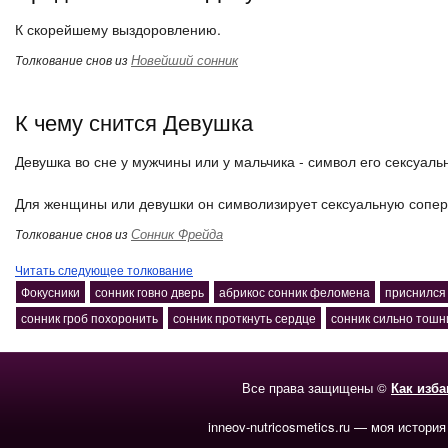
К скорейшему выздоровлению.
Новейший сонник
Толкование снов из
К чему снится Девушка
Девушка во сне у мужчины или у мальчика - символ его сексуал
Для женщины или девушки он символизирует сексуальную сопер
Сонник Фрейда
Толкование снов из
Читать следующее толкование
Фокусники
сонник говно дверь
абрикос сонник феломена
приснился
сонник гроб похоронить
сонник проткнуть сердце
сонник сильно тошн
Все права защищены ©
Как изб
inneov-nutricosmetics.ru — моя история