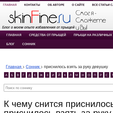
ГЛАВНАЯ
КОНТАКТЫ
ОБ АВТОРЕ
О САЙТЕ
ВСЕ СТАТЬИ 
ГЛАВНАЯ
СРЕДСТВА ОТ ПРЫЩЕЙ
ПРЫЩИ НА РАЗЛИЧНЫХ 
БЛОГ
СОННИК
Главная
>
Сонник
>
приснилось взять за руку девушку
А
Б
В
Г
Д
Е
Ж
З
И
Й
К
Л
М
Н
О
П
Р
С
К чему снится приснилось взять за руку девушку?
приснилось взять за руку