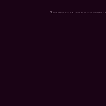
При полном или частичном использовании мате