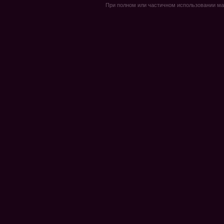
При полном или частичном использовании мате