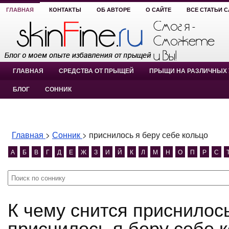
ГЛАВНАЯ
КОНТАКТЫ
ОБ АВТОРЕ
О САЙТЕ
ВСЕ СТАТЬИ 
ГЛАВНАЯ
СРЕДСТВА ОТ ПРЫЩЕЙ
ПРЫЩИ НА РАЗЛИЧНЫХ 
БЛОГ
СОННИК
Главная
>
Сонник
>
приснилось я беру себе кольцо
А
Б
В
Г
Д
Е
Ж
З
И
Й
К
Л
М
Н
О
П
Р
С
К чему снится приснилось я беру себе кольцо?
приснилось я беру себе 