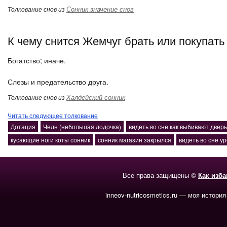
Сонник значение снов
Толкование снов из
К чему снится Жемчуг брать или покупать
Богатство; иначе.
Слезы и предательство друга.
Халдейский сонник
Толкование снов из
Читать следующее толкование
Дотация
Челн (небольшая лодочка)
видеть во сне как выбивают дверь
кусающие ноги коты сонник
сонник магазин закрылся
видеть во сне у
Все права защищены ©
Как изб
inneov-nutricosmetics.ru — моя история