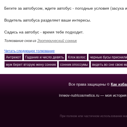
Бегите за автобусом, ждите автобус - погодные условия (засуха и
Водитель автобуса разделяет ваши интересы.
Садись на автобус - время тебе подходит.
Эзотерический сонник
Толкование снов из
Читать следующее толкование
Антрекот
Гадание и число девять
Клок волос
черные бусы приснили
муж берет вторую жену сонник
сонник опоссумы
видеть во сне свою м
Все права защищены ©
Как изб
inneov-nutricosmetics.ru — моя история
При полном или частичном использовании мате