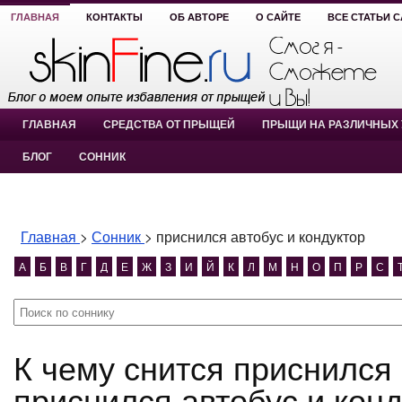
ГЛАВНАЯ
КОНТАКТЫ
ОБ АВТОРЕ
О САЙТЕ
ВСЕ СТАТЬИ 
ГЛАВНАЯ
СРЕДСТВА ОТ ПРЫЩЕЙ
ПРЫЩИ НА РАЗЛИЧНЫХ 
БЛОГ
СОННИК
Главная
>
Сонник
>
приснился автобус и кондуктор
А
Б
В
Г
Д
Е
Ж
З
И
Й
К
Л
М
Н
О
П
Р
С
К чему снится приснился автобус и кондуктор?
приснился автобус и конд