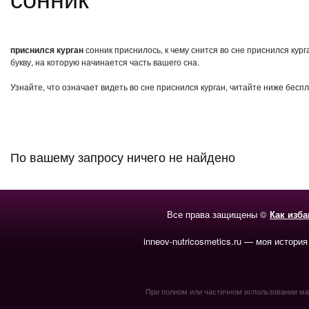
приснился курган
сонник приснилось, к чему снится во сне приснился кур
букву, на которую начинается часть вашего сна.
Узнайте, что означает видеть во сне приснился курган, читайте ниже бесп
По вашему запросу ничего не найдено
Все права защищены ©
Как изб
inneov-nutricosmetics.ru — моя история
При полном или частичном использовании мате