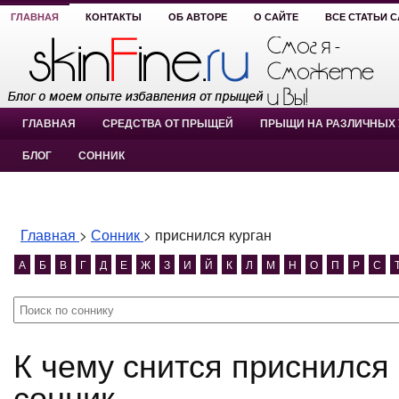
ГЛАВНАЯ
КОНТАКТЫ
ОБ АВТОРЕ
О САЙТЕ
ВСЕ СТАТЬИ 
ГЛАВНАЯ
СРЕДСТВА ОТ ПРЫЩЕЙ
ПРЫЩИ НА РАЗЛИЧНЫХ 
БЛОГ
СОННИК
Главная
>
Сонник
>
приснился курган
А
Б
В
Г
Д
Е
Ж
З
И
Й
К
Л
М
Н
О
П
Р
С
К чему снится приснился курган? приснился курган
сонник