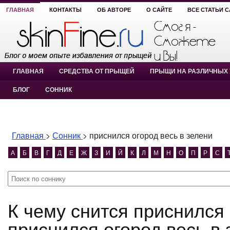
ГЛАВНАЯ
КОНТАКТЫ
ОБ АВТОРЕ
О САЙТЕ
ВСЕ СТАТЬИ 
ГЛАВНАЯ
СРЕДСТВА ОТ ПРЫЩЕЙ
ПРЫЩИ НА РАЗЛИЧНЫХ 
БЛОГ
СОННИК
Главная
>
Сонник
>
приснился огород весь в зелени
А
Б
В
Г
Д
Е
Ж
З
И
Й
К
Л
М
Н
О
П
Р
С
К чему снится приснился огород весь в зелени?
приснился огород весь в 