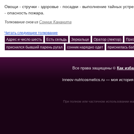
Овощи - стручки - здоровье - посадки - выполнение тайных устр
- опасность пожара.
Сонник Кананита
Толкование снов из
Читать следующее толкование
Адрес и число шесть
Есть сельдь
Зеркальце
Оратор (лектор)
Приз
приснился бывший парень ругал
сонник нарядно одет
приснилась ба
Все права защищены ©
Как изб
inneov-nutricosmetics.ru — моя история
При полном или частичном использовании мате