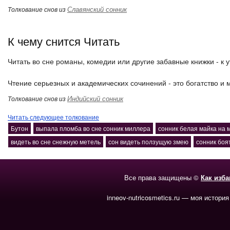
Славянский сонник
Толкование снов из
К чему снится Читать
Читать во сне романы, комедии или другие забавные книжки - к 
Чтение серьезных и академических сочинений - это богатство и 
Индийский сонник
Толкование снов из
Читать следующее толкование
Бутон
выпала пломба во сне сонник миллера
сонник белая майка на 
видеть во сне снежную метель
сон видеть ползущую змею
сонник боя
Все права защищены ©
Как изб
inneov-nutricosmetics.ru — моя история