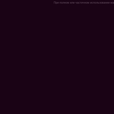
При полном или частичном использовании мате