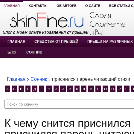
ГЛАВНАЯ
КОНТАКТЫ
ОБ АВТОРЕ
О САЙТЕ
ВСЕ СТАТЬИ 
ГЛАВНАЯ
СРЕДСТВА ОТ ПРЫЩЕЙ
ПРЫЩИ НА РАЗЛИЧНЫХ 
БЛОГ
СОННИК
Главная
>
Сонник
>
приснился парень читающий стихи
А
Б
В
Г
Д
Е
Ж
З
И
Й
К
Л
М
Н
О
П
Р
С
К чему снится приснился парень читающий стихи?
приснился парень читающ