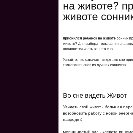
на животе? п
животе сонни
приснился ребенок на животе
сонник пр
животе? Для выбора толкования сна введ
начинается часть вашего сна.
Узнайте, что означает видеть во сне пр
толкования снов из лучших сонников!
Во сне видеть Живот
Увидеть свой живот - большая перс
возобновить работу с новой энергие
навредят;
морщинистый вид - клевета лицеме