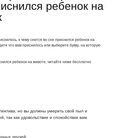
риснился ребенок на
к
иснилось, к чему снится во сне приснился ребенок на
ите что вам приснилось или выберите букву, на которую
иснился ребенок на животе, читайте ниже бесплатно
пектива, но вы должны умерить свой пыл и
й, так как удовольствие и спокойствие вам
рных друзей;