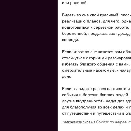
или родиной.
Видеть во сне свой красивый, плоск
реализацию планов, для чего, одна
подготовиться к серьезной работе. 
беременной, предсказывает досадн
впереди.
Если живот во сне кажется вам об
столкнуться с горькими разочарова
избегать близкого общения с вами.
омерзительные насекомые, - наяву
дело.
Если вы видите разрез на животе и
события и болезни близких людей. 
другие внутренности - недуг для з
для благополучия во всех делах и 
от путешествий и путешествий в 
Сонник по алфави
Толкование снов из