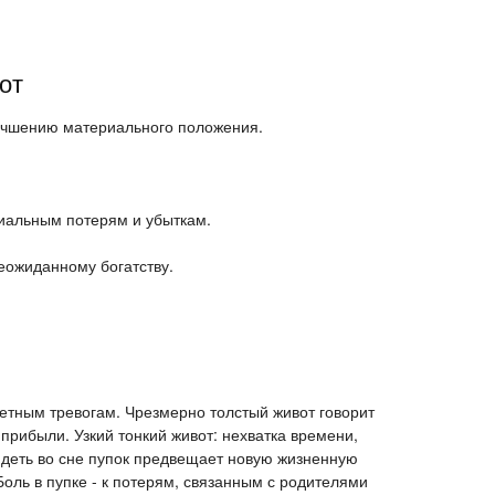
от
лучшению материального положения.
риальным потерям и убыткам.
неожиданному богатству.
летным тревогам. Чрезмерно толстый живот говорит
прибыли. Узкий тонкий живот: нехватка времени,
идеть во сне пупок предвещает новую жизненную
оль в пупке - к потерям, связанным с родителями