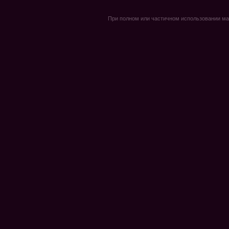
При полном или частичном использовании мате