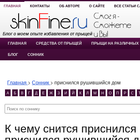
ГЛАВНАЯ
КОНТАКТЫ
ОБ АВТОРЕ
О САЙТЕ
ВСЕ СТАТЬИ 
ГЛАВНАЯ
СРЕДСТВА ОТ ПРЫЩЕЙ
ПРЫЩИ НА РАЗЛИЧНЫХ 
БЛОГ
СОННИК
Главная
>
Сонник
>
приснился рушившийся дом
А
Б
В
Г
Д
Е
Ж
З
И
Й
К
Л
М
Н
О
П
Р
С
К чему снится приснился рушившийся дом?
приснился рушившийся д