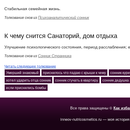
Стабильная семейная жизнь.
Психоаналитический сонник
Толкование снов из
К чему снится Санаторий, дом отдыха
Улучшение психологического состояния, период расслабления; е
Сонник Странника
Толкование снов из
Читать следующее толкование
Умерший знакомый
приснилось что падаю с крыши к чему
сонник кур
хотел ударить отца сонник
сонник стучать в квартиру
сонник дедушка
если приснились бомбы
Все права защищены ©
Как изб
inneov-nutricosmetics.ru — моя история