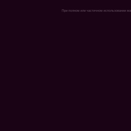
При полном или частичном использовании мате