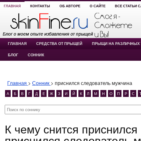
ГЛАВНАЯ
КОНТАКТЫ
ОБ АВТОРЕ
О САЙТЕ
ВСЕ СТАТЬИ 
ГЛАВНАЯ
СРЕДСТВА ОТ ПРЫЩЕЙ
ПРЫЩИ НА РАЗЛИЧНЫХ 
БЛОГ
СОННИК
Главная
>
Сонник
>
приснился следователь мужчина
А
Б
В
Г
Д
Е
Ж
З
И
Й
К
Л
М
Н
О
П
Р
С
К чему снится приснился следователь мужчина?
приснился следователь 