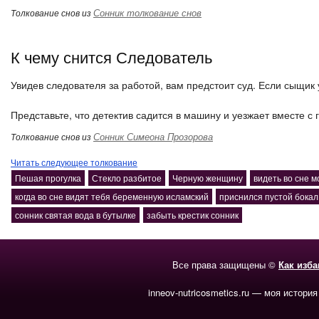
Сонник толкование снов
Толкование снов из
К чему снится Следователь
Увидев следователя за работой, вам предстоит суд. Если сыщик 
Представьте, что детектив садится в машину и уезжает вместе с
Сонник Симеона Прозорова
Толкование снов из
Читать следующее толкование
Пешая прогулка
Стекло разбитое
Черную женщину
видеть во сне 
когда во сне видят тебя беременную исламский
приснился пустой бокал
сонник святая вода в бутылке
забыть крестик сонник
Все права защищены ©
Как изб
inneov-nutricosmetics.ru — моя история