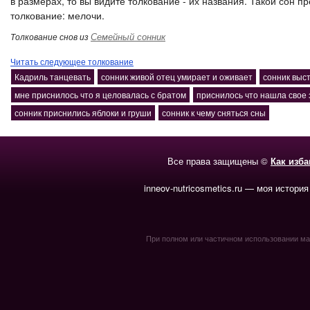
в размерах, то вы видите толкование - их названия. Такой сон 
толкование: мелочи.
Семейный сонник
Толкование снов из
Читать следующее толкование
Кадриль танцевать
сонник живой отец умирает и оживает
сонник выст
мне приснилось что я целовалась с братом
приснилось что нашла свое 
сонник приснились яблоки и груши
сонник к чему сняться сны
Все права защищены ©
Как изб
inneov-nutricosmetics.ru — моя история
При полном или частичном использовании мате