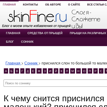
ГЛАВНАЯ
КОНТАКТЫ
ОБ АВТОРЕ
О САЙТЕ
ВСЕ СТАТЬИ 
ГЛАВНАЯ
СРЕДСТВА ОТ ПРЫЩЕЙ
ПРЫЩИ НА РАЗЛИЧНЫХ 
БЛОГ
СОННИК
Главная
>
Сонник
>
приснился слон то большой то мале
А
Б
В
Г
Д
Е
Ж
З
И
Й
К
Л
М
Н
О
П
Р
С
К чему снится приснился слон то большой то
маленький? приснился сл