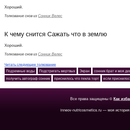
Хороший.
Сонник Велес
Толкование снов из
К чему снится Сажать что в землю
Хороший.
Сонник Велес
Толкование снов из
Читать следующее толкование
Подземные воды
Подстригать мертвых
Экран
сонник брат и моя де
получить автограф сонник
приснилось что пекла торт
если приснилос
Все права защищены ©
Как изб
inneov-nutricosmetics.ru — моя история