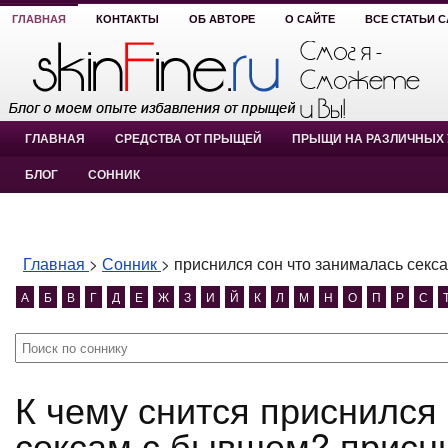
ГЛАВНАЯ
КОНТАКТЫ
ОБ АВТОРЕ
О САЙТЕ
ВСЕ СТАТЬИ 
ГЛАВНАЯ
СРЕДСТВА ОТ ПРЫЩЕЙ
ПРЫЩИ НА РАЗЛИЧНЫХ 
БЛОГ
СОННИК
Главная
>
Сонник
>
приснился сон что занималась секс
А
Б
В
Г
Д
Е
Ж
З
И
Й
К
Л
М
Н
О
П
Р
С
К чему снится приснился сон что занималась
сексам с бывшем? присни