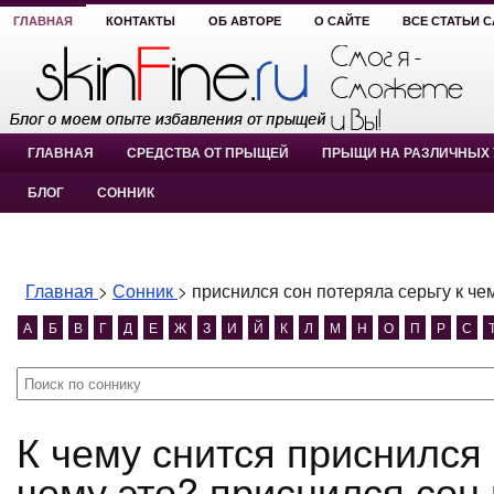
ГЛАВНАЯ
КОНТАКТЫ
ОБ АВТОРЕ
О САЙТЕ
ВСЕ СТАТЬИ 
ГЛАВНАЯ
СРЕДСТВА ОТ ПРЫЩЕЙ
ПРЫЩИ НА РАЗЛИЧНЫХ 
БЛОГ
СОННИК
Главная
>
Сонник
>
приснился сон потеряла серьгу к че
А
Б
В
Г
Д
Е
Ж
З
И
Й
К
Л
М
Н
О
П
Р
С
К чему снится приснился сон потеряла серьгу к
чему это? приснился сон 