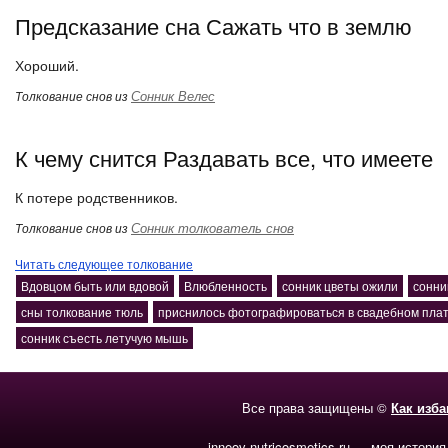
Предсказание сна Сажать что в землю
Хороший.
Сонник Велес
Толкование снов из
К чему снится Раздавать все, что имеете
К потере родственников.
Сонник толкователь снов
Толкование снов из
Читать следующее толкование
Вдовцом быть или вдовой
Влюбленность
сонник цветы ожили
сонни
сны толкование тюль
приснилось фотографироваться в свадебном пла
сонник съесть летучую мышь
Все права защищены ©
Как изб
inneov-nutricosmetics.ru — моя история